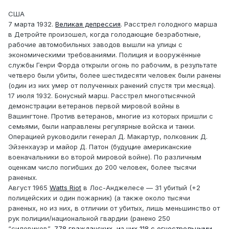
США
7 марта 1932.
Великая депрессия
. Расстрел голодного марша
в Детройте произошел, когда голодающие безработные,
рабочие автомобильных заводов вышли на улицы с
экономическими требованиями. Полиция и вооружённые
службы Генри Форда открыли огонь по рабочим, в результате
четверо были убиты, более шестидесяти человек были ранены
(один из них умер от полученных ранений спустя три месяца).
17 июля 1932. Бонусный марш. Расстрел многотысячной
демонстрации ветеранов первой мировой войны в
Вашингтоне. Против ветеранов, многие из которых пришли с
семьями, были направлены регулярные войска и танки.
Операцией руководили генерал Д. Макартур, полковник Д.
Эйзенхауэр и майор Д. Патон (будущие американские
военачальники во второй мировой войне). По различным
оценкам число погибших до 200 человек, более тысячи
раненых.
Август 1965
Watts Riot
в Лос-Анджелесе — 31 убитый (+2
полицейских и один пожарник) (а также около тысячи
раненых, но из них, в отличии от убитых, лишь меньшинство от
рук полиции/национальной гвардии (ранено 250
“силовиков”,
778 гражданских, из них 118 с огнестрельными