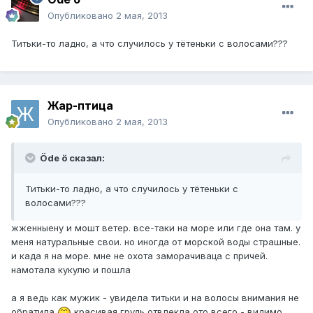
Опубликовано
2 мая, 2013
Титьки-то ладно, а что случилось у тётеньки с волосами???
Жар-птица
Опубликовано
2 мая, 2013
Öde ö сказал:
Титьки-то ладно, а что случилось у тётеньки с
волосами???
жженныену и мошт ветер. все-таки на море или где она там. у
меня натуральные свои. но иногда от морской воды страшные.
и када я на море. мне не охота заморачиваца с причей.
намотала кукулю и пошла
а я ведь как мужик - увидела титьки и на волосы внимания не
обратила
красивая грудь отвлекла ото всего - видимо