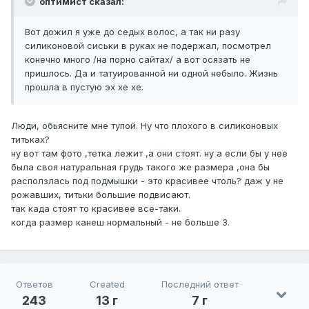
оптимист сказал:
Вот дожил я уже до седых волос, а так ни разу
силиконовой сиськи в руках не подержал, посмотрел
конечно много /на порно сайтах/ а вот осязать не
пришлось. Да и татуированной ни одной небыло. Жизнь
прошла в пустую эх хе хе.
Люди, обьясните мне тупой. Ну что плохого в силиконовых
титьках?
ну вот там фото ,тетка лежит ,а они стоят. ну а если бы у нее
была своя натуральная грудь такого же размера ,она бы
расползлась под подмышки - это красивее чтоль? даж у не
рожавших, титьки большие подвисают.
так када стоят то красивее все-таки.
когда размер канеш нормальный - не больше 3.
Ответов
Created
Последний ответ
243
13 г
7 г