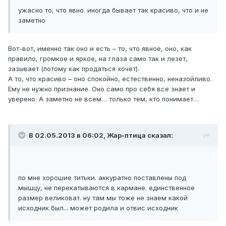
ужасно то, что явно. иногда бывает так красиво, что и не
заметно
Вот-вот, именно так оно и есть – то, что явное, оно, как
правило, громкое и яркое, на глаза само так и лезет,
зазывает (потому как продаться хочет).
А то, что красиво – оно спокойно, естественно, неназойливо.
Ему не нужно признание. Оно само про себя все знает и
уверено. А заметно не всем… только тем, кто понимает…
В 02.05.2013 в 06:02, Жар-птица сказал:
по мне хорошие титьки. аккуратно поставлены под
мышцу, не перекатываются в кармане. единственное
размер великоват. ну там мы тоже не знаем какой
исходник был... может родила и отвис исходник