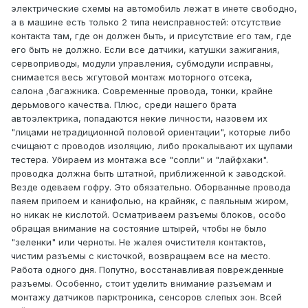
электрические схемы на автомобиль лежат в инете свободно,
а в машине есть только 2 типа неисправностей: отсутствие
контакта там, где он должен быть, и присутствие его там, где
его быть не должно. Если все датчики, катушки зажигания,
сервоприводы, модули управления, субмодули исправны,
снимается весь жгутовой монтаж моторного отсека,
салона ,багажника. Современные провода, тонки, крайне
дерьмового качества. Плюс, среди нашего брата
автоэлектрика, попадаются некие личности, назовем их
"лицами нетрадиционной половой ориентации", которые либо
счищают с проводов изоляцию, либо прокалывают их щупами
тестера. Убираем из монтажа все "сопли" и "лайфхаки".
проводка должна быть штатной, приближенной к заводской.
Везде одеваем гофру. Это обязательно. Оборванные провода
паяем припоем и канифолью, на крайняк, с паяльным жиром,
но никак не кислотой. Осматриваем разъемы блоков, особо
обращая внимание на состояние штырей, чтобы не было
"зеленки" или черноты. Не жалея очистителя контактов,
чистим разъемы с кисточкой, возвращаем все на место.
Работа одного дня. Попутно, восстанавливая поврежденные
разъемы. Особенно, стоит уделить внимание разъемам и
монтажу датчиков парктроника, сенсоров слепых зон. Всей