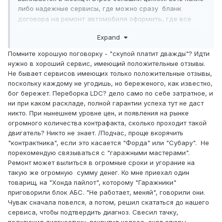
либо надежные сервисы, где можно сразу
бланк
договора на ремонт автомобиля
оформить, где все
четко прописать, обязанности там, сроки и т.д.? Чтобы
Expand
лишний раз не переживать
Помните хорошую поговорку - "скупой платит дважды"? Идти
нужно в хороший сервис, имеющий положительные отзывы.
Не бывает сервисов имеющих только положительные отзывы,
поскольку каждому не угодишь, но береженого, как известно,
бог бережет. Переборка LDC? дело само по себе затратное, и
ни при каком раскладе, полной гарантии успеха тут не даст
никто. При нынешнем уровне цен, и появления на рынке
огромного количества контрафакта, сколько проходит такой
двигатель? Никто не знает. /Подчас, проще вкорячить
"контрактника", если это касается "Форда" или "Субару". Не
порекомендую связываться с "гаражными мастерами".
Ремонт может вылиться в огромные сроки и угорание на
такую же огромную сумму денег. Ко мне приехал один
товарищ, на "Хонда пайлот", которому "Гаражники"
приговорили блок АБС. "Не работает, меняй", говорили они.
Чувак сначала повелся, а потом, решил скататься до нашего
сервиса, чтобы подтвердить диагноз. Свесил тачку,
подключил диагностику, покрутил колеса, снял эпюры