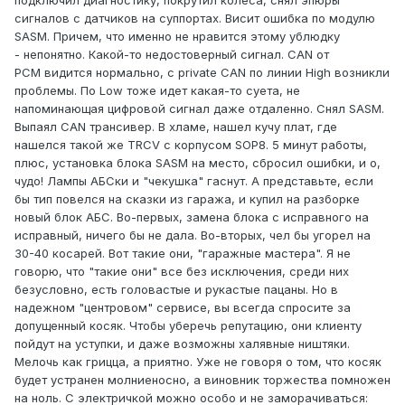
сигналов с датчиков на суппортах. Висит ошибка по модулю
SASM. Причем, что именно не нравится этому ублюдку
- непонятно. Какой-то недостоверный сигнал. CAN от
PCM видится нормально, c private CAN по линии High возникли
проблемы. По Low тоже идет какая-то суета, не
напоминающая цифровой сигнал даже отдаленно. Снял SASM.
Выпаял CAN трансивер. В хламе, нашел кучу плат, где
нашелся такой же TRCV с корпусом SOP8. 5 минут работы,
плюс, установка блока SASM на место, сбросил ошибки, и о,
чудо! Лампы АБСки и "чекушка" гаснут. А представьте, если
бы тип повелся на сказки из гаража, и купил на разборке
новый блок АБС. Во-первых, замена блока с исправного на
исправный, ничего бы не дала. Во-вторых, чел бы угорел на
30-40 косарей. Вот такие они, "гаражные мастера". Я не
говорю, что "такие они" все без исключения, среди них
безусловно, есть головастые и рукастые пацаны. Но в
надежном "центровом" сервисе, вы всегда спросите за
допущенный косяк. Чтобы уберечь репутацию, они клиенту
пойдут на уступки, и даже возможны халявные ништяки.
Мелочь как грицца, а приятно. Уже не говоря о том, что косяк
будет устранен молниеносно, а виновник торжества помножен
на ноль. С электричкой можно особо и не заморачиваться: