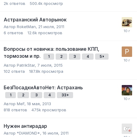
2k
ответов
500.4k
просмотр
Астраханский Авторынок
Автор
RoketMan
,
21 июля, 2011
6
ответов
12.6k
просмотров
Вопросы от новичка: пользование КПП,
тормозом и пр.
1
2
3
4
5
Автор
PatrikStar
,
7 июля, 2015
102
ответа
187.8k
просмотра
БезПосадкиАвтоНет: Астрахань
1
2
3
4
33
Автор
MeF
,
18 мая, 2013
818
ответов
475k
просмотров
Нужен антирадар
Автор
*DIAMOND*
,
16 июля, 2011