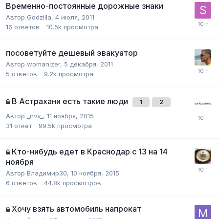
Временно-постоянные дорожные знаки
Автор
Godzilla
,
4 июля, 2011
16
ответов
10.5k
просмотра
посоветуйте дешевый эвакуатор
Автор
womanizer
,
5 декабря, 2011
5
ответов
9.2k
просмотра
В Астрахани есть такие люди
1
2
Автор
_nvv_
,
11 ноября, 2015
31
ответ
99.5k
просмотра
Кто-нибудь едет в Краснодар с 13 на 14
ноября
Автор
Владимир30
,
10 ноября, 2015
6
ответов
44.8k
просмотров
Хочу взять автомобиль напрокат