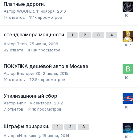
Платные дороги.
Автор
WOOFER
,
11 ноября, 2010
17
ответов
11.1k
просмотров
стенд замера мощности
1
2
3
4
Автор
Tech
,
25 июля, 2008
92
ответа
41.3k
просмотра
ПОКУПКА дешёвой авто в Москве.
Автор
Виктория30
,
2 июля, 2015
10
ответов
72.5k
просмотров
Утилизационный сбор
Автор
t-mir
,
14 сентября, 2012
7
ответов
14.1k
просмотров
Штрафы призраки.
1
2
3
Автор
кИтальянец
,
18 июля, 2014