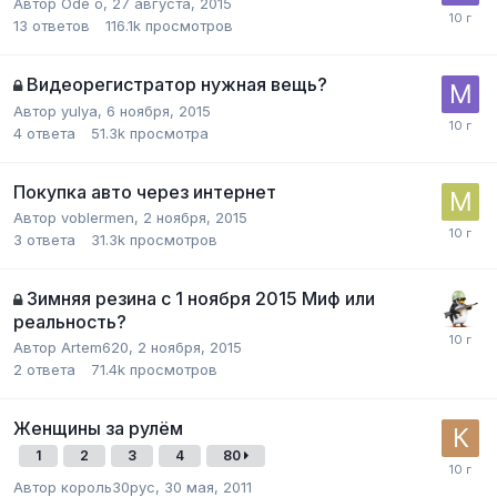
Автор
Öde ö
,
27 августа, 2015
13
ответов
116.1k
просмотров
Видеорегистратор нужная вещь?
Автор
yulya
,
6 ноября, 2015
4
ответа
51.3k
просмотра
Покупка авто через интернет
Автор
voblermen
,
2 ноября, 2015
3
ответа
31.3k
просмотров
Зимняя резина с 1 ноября 2015 Миф или
реальность?
Автор
Artem620
,
2 ноября, 2015
2
ответа
71.4k
просмотров
Женщины за рулём
1
2
3
4
80
Автор
король30рус
,
30 мая, 2011