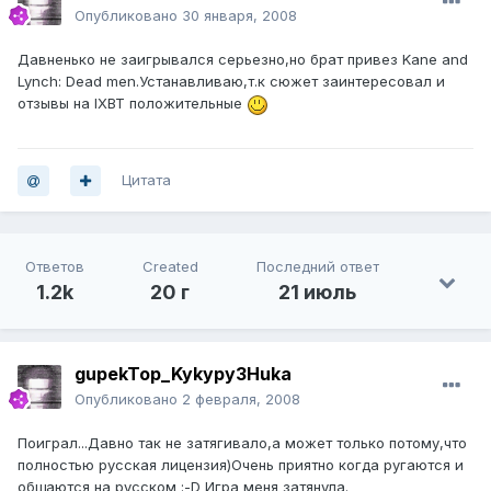
Опубликовано
30 января, 2008
Давненько не заигрывался серьезно,но брат привез Kane and
Lynch: Dead men.Устанавливаю,т.к сюжет заинтересовал и
отзывы на IXBT положительные
Цитата
Ответов
Created
Последний ответ
1.2k
20 г
21 июль
gupekTop_Kykypy3Huka
Опубликовано
2 февраля, 2008
Поиграл...Давно так не затягивало,а может только потому,что
полностью русская лицензия)Очень приятно когда ругаются и
общаются на русском :-D Игра меня затянула.