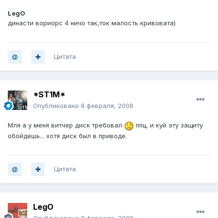
LegO
династи вориорс 4 ничо так,ток малость кривовата)
Цитата
*ST1M*
Опубликовано
8 февраля, 2008
Мля а у меня витчер диск требовал
ппц, и куй эту защиту
обойдешь... хотя диск был в приводе.
Цитата
LegO