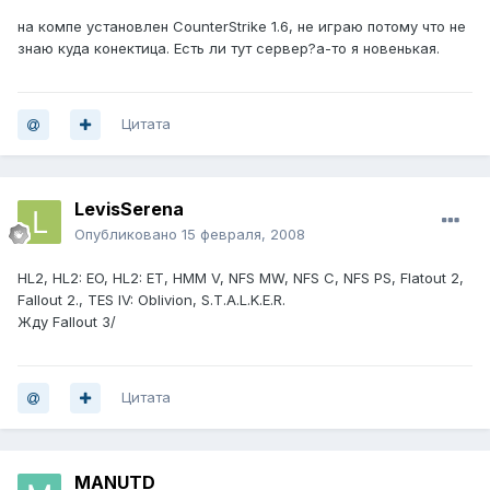
на компе установлен CounterStrike 1.6, не играю потому что не
знаю куда конектица. Есть ли тут сервер?а-то я новенькая.
Цитата
LevisSerena
Опубликовано
15 февраля, 2008
HL2, HL2: EO, HL2: ET, HMM V, NFS MW, NFS C, NFS PS, Flatout 2,
Fallout 2., TES IV: Oblivion, S.T.A.L.K.E.R.
Жду Fallout 3/
Цитата
MANUTD