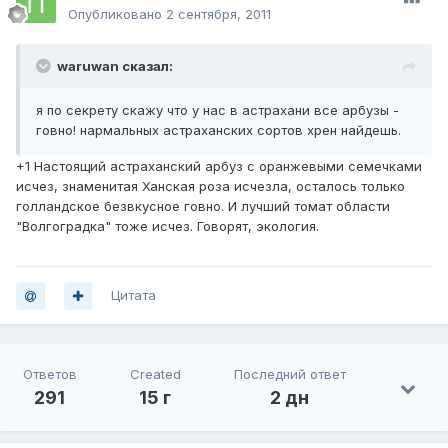
Опубликовано
2 сентября, 2011
waruwan сказал:
я по секрету скажу что у нас в астрахани все арбузы -
говно! нармальных астраханских сортов хрен найдешь.
+1 Настоящий астраханский арбуз с оранжевыми семечками
исчез, знаменитая Ханская роза исчезла, осталось только
голландское безвкусное говно. И лучший томат области
"Волгоградка" тоже исчез. Говорят, экология.
Цитата
Ответов
Created
Последний ответ
291
15 г
2 дн