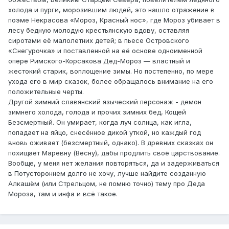
холода и пурги, морозившим людей, это нашло отражение в
поэме Некрасова «Мороз, Красный нос», где Мороз убивает в
лесу бедную молодую крестьянскую вдову, оставляя
сиротами её малолетних детей; в пьесе Островского
«Снегурочка» и поставленной на её основе одноименной
опере Римского-Корсакова Дед-Мороз — властный и
жестокий старик, воплощение зимы. Но постепенно, по мере
ухода его в мир сказок, более обращалось внимание на его
положительные черты.
Другой зимний славянский языческий персонаж - демон
зимнего холода, голода и прочих зимних бед, Кощей
Безсмертный. Он умирает, когда луч солнца, как игла,
попадает на яйцо, снесённое дикой уткой, но каждый год
вновь оживает (безсмертный, однако). В древних сказках он
похищает Маревну (Весну), дабы продлить своё царствование.
Вообще, у меня нет желания повторяться, да и задерживаться
в Потустороннем долго не хочу, лучше найдите созданную
Алкашём (или Стрельцом, не помню точно) тему про Деда
Мороза, там и инфа и всё такое.