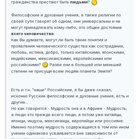
гражданства престают быть
людьми
?
Философские и духовные учения, а также религии по
своей сути говорят об одном, они универсальны и не
могут принадлежать кому-либо, это общее достояние
всего человечества
.
Как Вы думаете, могут ли быть такие понятия и
проявления человеческого существа как сострадание,
любовь, истина, добро, только китайскими, японскими,
индийскими, мексиканскими, европейскими или
российскими?
Разве они в большей или меньшей
степени не присущи всем людям планеты Земля?
Есть и т.н. "наши" Российские, я бы даже сказал,
исконно Русские философские и духовные учения, есть и
другие...
Но как говорится - Мудрость она и в Африке - Мудрость,
а люди это прежде всего люди, а потом уже китайцы,
японцы, индусы, мексиканцы, европейцы или россияне.
Именно поэтому мудрость содержащаяся в том или ином
учении одинаково усваивается вне зависимости от