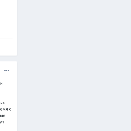
ии
вых
ремя с
ные
ут