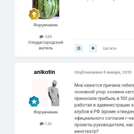
Форумчанин
349
Откуда:
городской
житель
Цитата
anikotin
Опубликовано
6 января, 2010
Мне кажется причина гибел
основной упор хозяина сег
приносили прибыль в 100 р
работал в администрации з
клубов в РФ (кроме отведе
Форумчанин
официального согласия г-на
1.3k
проекты руководителя, как 
кинотеатр?