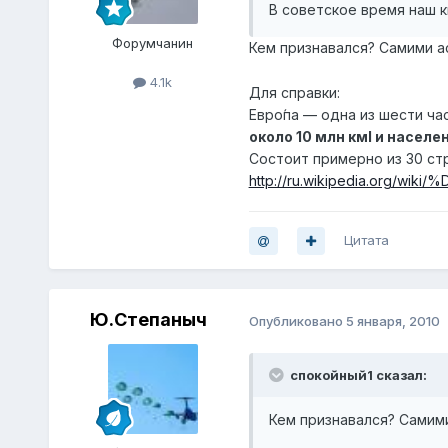
В советское время наш к
Форумчанин
Кем признавался? Самими а
4.1k
Для справки:
Евро́па — одна из шести ча
около 10 млн кмІ и населе
Состоит примерно из 30 ст
http://ru.wikipedia.org/
Цитата
Ю.Степаныч
Опубликовано
5 января, 2010
спокойный1 сказал:
Кем признавался? Самим