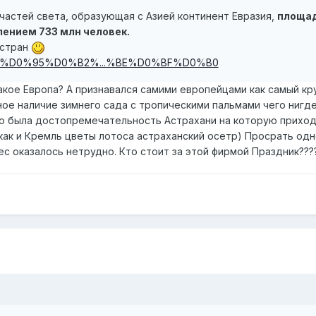
 частей света, образующая с Азией континент Евразия,
площа
елением 733 млн человек.
 стран
g/wiki/%D0%95%D0%B2%...%BE%D0%BF%D0%B0
такое Европа? А признавался самими европейцами как самый кр
ное наличие зимнего сада с тропическими пальмами чего нигд
о была достопремечательность Астрахани на которую прихо
как и Кремль цветы лотоса астраханский осетр) Просрать одн
с оказалось нетрудно. Кто стоит за этой фирмой Праздник???