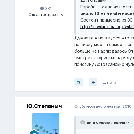
Для справки:
Евро́па — одна из шести
381
около 10 млн кмІ и нас
Откуда:
астрахань
Состоит примерно из 30
http://ru.wikipedia.or
Думаете я не в курсе что 
по числу мест и самое глав
больше не наблюдалось Эт
смотреть туристы( наряду 
поистину Астраханских Чуде
Цитата
Ю.Степаныч
Опубликовано
5 января, 2010
наш человек сказал: