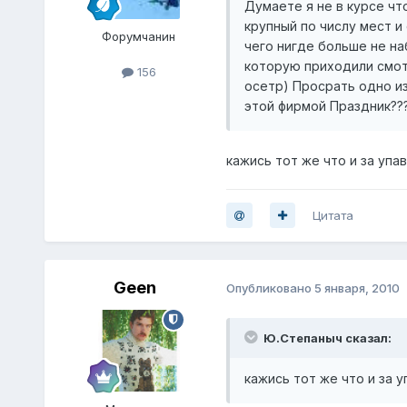
Думаете я не в курсе чт
крупный по числу мест и
Форумчанин
чего нигде больше не н
которую приходили смот
156
осетр) Просрать одно из
этой фирмой Праздник??
кажись тот же что и за упа
Цитата
Geen
Опубликовано
5 января, 2010
Ю.Степаныч сказал:
кажись тот же что и за 