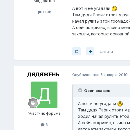
Модератор
А вот и не угадали
17.9k
Там дядя Рафик стоит у рул
начал рулить этой громадой
А сейчас кризис, в кино м
закрыли, которые основной д
Цитата
ДЯДЯЖЕНЬ
Опубликовано
5 января, 2010
Geen сказал:
А вот и не угадали
Там дядя Рафик стоит у 
Участник форума
ходил начал рулить этой
А сейчас кризис, в кино
6
автоматы закрыли, которы