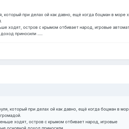
я, который при делах ой как давно, ещё когда боцман в море 
.
еньше ходят, остров с крымом отбивает народ, игровые автома
оход приносили ......
руля, который при делах ой как давно, ещё когда боцман в мо
 громадой.
 меньше ходят, остров с крымом отбивает народ, игровые
е основной доход приносили ......