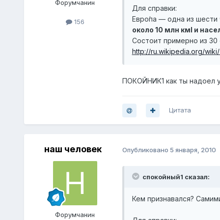
Форумчанин
Для справки:
Евро́па — одна из шести
156
около 10 млн кмІ и нас
Состоит примерно из 30
http://ru.wikipedia.or
ПОКОЙНИК1 как ты надоел у
Цитата
наш человек
Опубликовано
5 января, 2010
спокойный1 сказал:
Кем признавался? Самим
Форумчанин