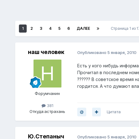
1
2
3
4
5
6
ДАЛЕЕ
Страница 1 из 
наш человек
Опубликовано
5 января, 2010
Есть у кого нибудь информ
Прочитал в последнем номер
?????? В советское время н
гордится. А что думают вл
Форумчанин
381
Откуда:
астрахань
Цитата
Ю.Степаныч
Опубликовано
5 января, 2010