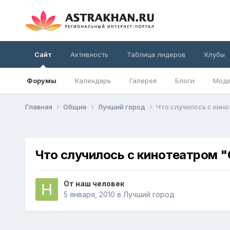
Сайт
Активность
Таблица лидеров
Клубы
Форумы
Календарь
Галерея
Блоги
Моде
Главная
Общие
Лучший город
Что случилось с кин
Что случилось с кинотеатром 
От
наш человек
5 января, 2010
в
Лучший город