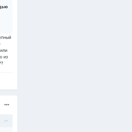
дью
упный
е
дили
о из
??