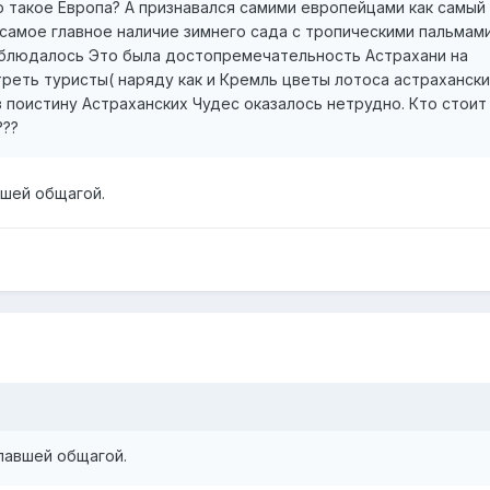
о такое Европа? А признавался самими европейцами как самый
 самое главное наличие зимнего сада с тропическими пальмам
аблюдалось Это была достопремечательность Астрахани на
реть туристы( наряду как и Кремль цветы лотоса астрахански
 поистину Астраханских Чудес оказалось нетрудно. Кто стоит
???
вшей общагой.
упавшей общагой.