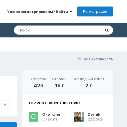
Регистрация
Уже зарегистрированы? Войти
Вся активность
Ответов
Created
Последний ответ
423
16 г
2 г
TOP POSTERS IN THIS TOPIC
0
Онотолег
Dernik
30 posts
22 posts