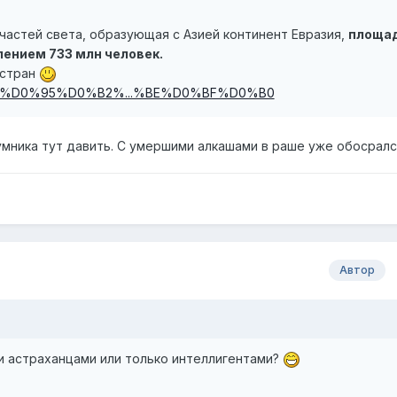
 частей света, образующая с Азией континент Евразия,
площа
елением 733 млн человек.
 стран
g/wiki/%D0%95%D0%B2%...%BE%D0%BF%D0%B0
мника тут давить. С умершими алкашами в раше уже обосралс
Автор
и астраханцами или только интеллигентами?