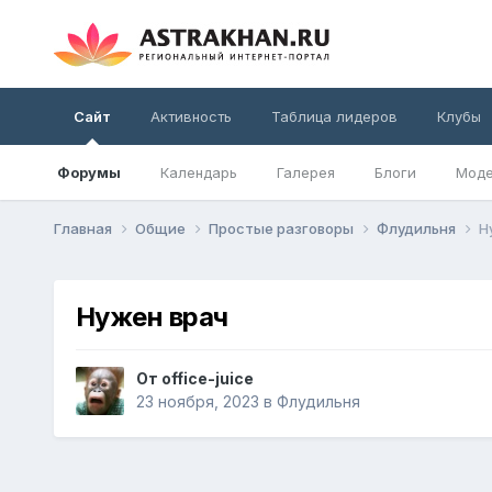
Сайт
Активность
Таблица лидеров
Клубы
Форумы
Календарь
Галерея
Блоги
Моде
Главная
Общие
Простые разговоры
Флудильня
Н
Нужен врач
От
office-juice
23 ноября, 2023
в
Флудильня