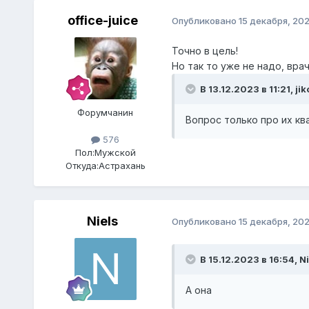
office-juice
Опубликовано
15 декабря, 20
Точно в цель!
Но так то уже не надо, вра
В 13.12.2023 в 11:21,
jik
Форумчанин
Вопрос только про их к
576
Пол:
Мужской
Откуда:
Астрахань
Niels
Опубликовано
15 декабря, 20
В 15.12.2023 в 16:54,
Νi
А она