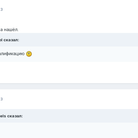
23
ча нашëл.
ol
сказал:
валификацию
23
еls
сказал: