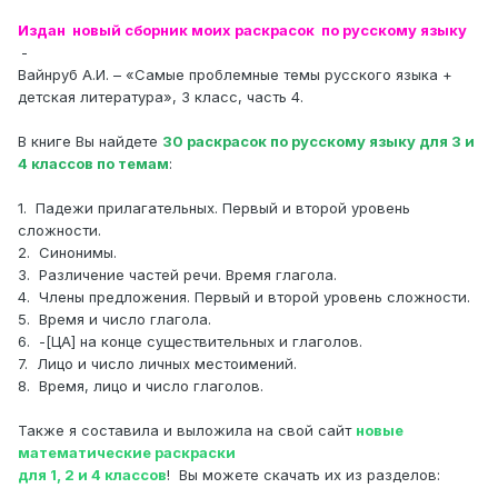
Издан новый сборник моих раскрасок по русскому языку
-
Вайнруб А.И. – «Самые проблемные темы русского языка +
детская литература», 3 класс, часть 4.
В книге Вы найдете
30 раскрасок по русскому языку для 3 и
4 классов по темам
:
1.
Падежи прилагательных. Первый и второй уровень
сложности.
2.
Синонимы.
3.
Различение частей речи. Время глагола.
4.
Члены предложения. Первый и второй уровень сложности.
5.
Время и число глагола.
6.
-[ЦА] на конце существительных и глаголов.
7.
Лицо и число личных местоимений.
8.
Время, лицо и число глаголов.
Также я составила и выложила на свой сайт
новые
математические раскраски
для 1, 2 и 4 классов
!
Вы можете скачать их из разделов: