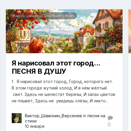
Виктор_Шамонин_Версенев' - блог
Я нарисовал этот город...
ПЕСНЯ В ДУШУ
1 Я нарисовал этот город, Город, которого нет.
В этом городе жуткий холод, И в нём жёлтый
свет. Здесь не шелестят берёзы, И запах цветов
не плывёт, Здесь не увидишь слёзы, И никто...
Виктор_Шамонин_Версенев
in
песня на
стихи
0
10 января