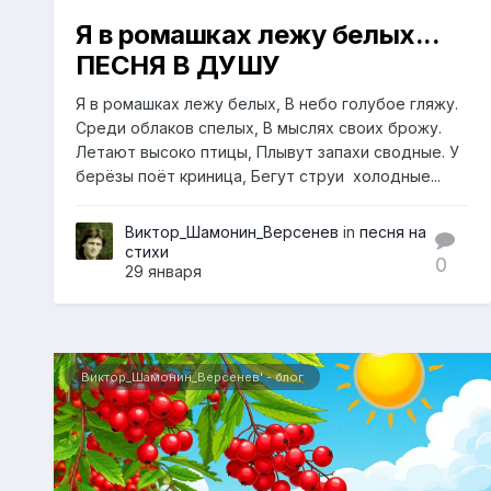
Я в ромашках лежу белых...
ПЕСНЯ В ДУШУ
Я в ромашках лежу белых, В небо голубое гляжу.
Среди облаков спелых, В мыслях своих брожу.
Летают высоко птицы, Плывут запахи сводные. У
берёзы поёт криница, Бегут струи холодные...
Виктор_Шамонин_Версенев
in
песня на
стихи
0
29 января
Виктор_Шамонин_Версенев' - блог