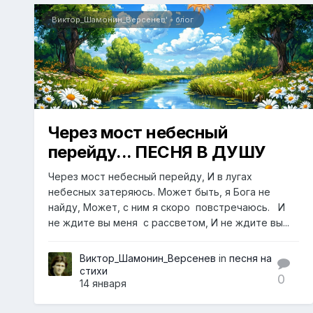
Виктор_Шамонин_Версенев' - блог
Через мост небесный
перейду... ПЕСНЯ В ДУШУ
Через мост небесный перейду, И в лугах
небесных затеряюсь. Может быть, я Бога не
найду, Может, с ним я скоро повстречаюсь. И
не ждите вы меня с рассветом, И не ждите вы...
Виктор_Шамонин_Версенев
in
песня на
стихи
0
14 января