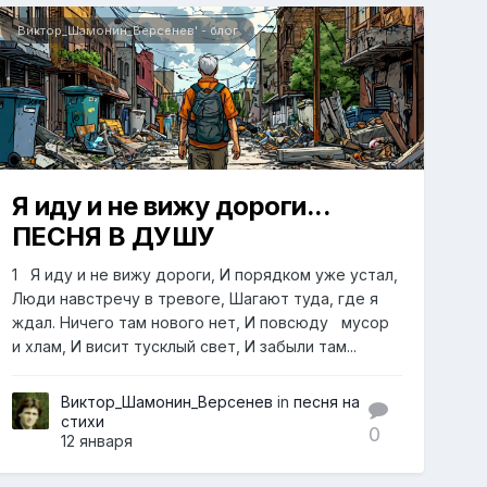
Виктор_Шамонин_Версенев' - блог
Я иду и не вижу дороги...
ПЕСНЯ В ДУШУ
1 Я иду и не вижу дороги, И порядком уже устал,
Люди навстречу в тревоге, Шагают туда, где я
ждал. Ничего там нового нет, И повсюду мусор
и хлам, И висит тусклый свет, И забыли там...
Виктор_Шамонин_Версенев
in
песня на
стихи
0
12 января