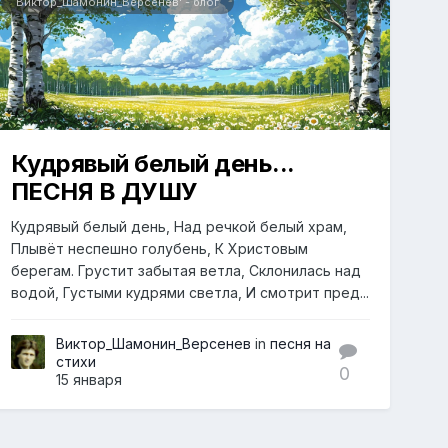
Виктор_Шамонин_Версенев' - блог
Кудрявый белый день...
ПЕСНЯ В ДУШУ
Кудрявый белый день, Над речкой белый храм,
Плывёт неспешно голубень, К Христовым
берегам. Грустит забытая ветла, Склонилась над
водой, Густыми кудрями светла, И смотрит пред...
Виктор_Шамонин_Версенев
in
песня на
стихи
0
15 января