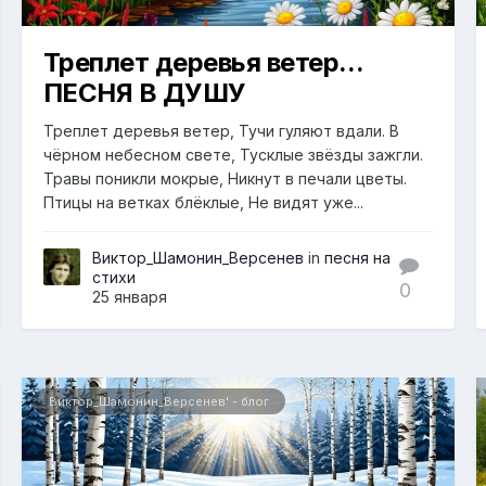
Треплет деревья ветер...
ПЕСНЯ В ДУШУ
Треплет деревья ветер, Тучи гуляют вдали. В
чёрном небесном свете, Тусклые звёзды зажгли.
Травы поникли мокрые, Никнут в печали цветы.
Птицы на ветках блёклые, Не видят уже...
Виктор_Шамонин_Версенев
in
песня на
стихи
0
25 января
Виктор_Шамонин_Версенев' - блог