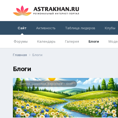
Сайт
Активность
Таблица лидеров
Клубы
Форумы
Календарь
Галерея
Блоги
Моде
Главная
Блоги
Блоги
Виктор_Шамонин_Версенев' - блог