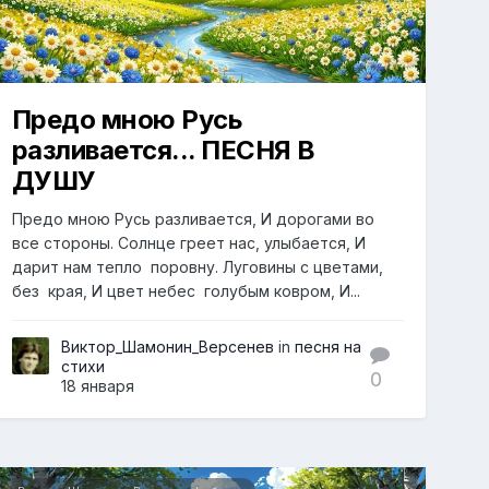
Предо мною Русь
разливается... ПЕСНЯ В
ДУШУ
Предо мною Русь разливается, И дорогами во
все стороны. Солнце греет нас, улыбается, И
дарит нам тепло поровну. Луговины с цветами,
без края, И цвет небес голубым ковром, И...
Виктор_Шамонин_Версенев
in
песня на
стихи
0
18 января