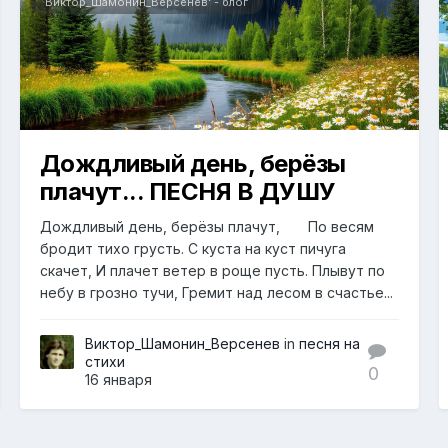
Виктор_Шамонин_Версенев' - блог
Дождливый день, берёзы
плачут... ПЕСНЯ В ДУШУ
Дождливый день, берёзы плачут, По весям
бродит тихо грусть. С куста на куст пичуга
скачет, И плачет ветер в роще пусть. Плывут по
небу в грозно тучи, Гремит над лесом в счастье...
Виктор_Шамонин_Версенев
in
песня на
стихи
0
16 января