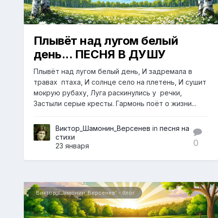
Плывёт над лугом белый
день... ПЕСНЯ В ДУШУ
Плывёт над лугом белый день, И задремала в
травах птаха, И солнце село на плетень, И сушит
мокрую рубаху, Луга раскинулись у речки,
Застыли серые кресты. Гармонь поёт о жизни...
Виктор_Шамонин_Версенев
in
песня на
стихи
0
23 января
Виктор_Шамонин_Версенев' - блог