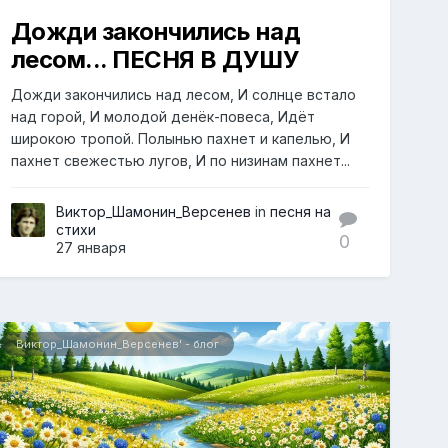
Дожди закончились над
лесом... ПЕСНЯ В ДУШУ
Дожди закончились над лесом, И солнце встало
над горой, И молодой денёк-повеса, Идёт
широкою тропой. Полынью пахнет и капелью, И
пахнет свежестью лугов, И по низинам пахнет...
Виктор_Шамонин_Версенев
in
песня на
стихи
0
27 января
Виктор_Шамонин_Версенев' - блог