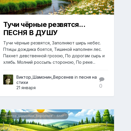
Тучи чёрные резвятся...
ПЕСНЯ В ДУШУ
Тучи чёрные резвятся, Заполняют ширь небес.
Птицы дождика боятся, Тишиной наполнен лес.
Пахнет девственной грозою, По дорогам сырь и
хлябь. Молний россыпь стороною, По реке...
Виктор_Шамонин_Версенев
in
песня на
стихи
0
21 января
Виктор_Шамонин_Версенев' - блог