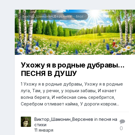
Виктор_Шамонин_Версенев' - блог
Ухожу я в родные дубравы...
ПЕСНЯ В ДУШУ
1 Ухожу я в родные дубравы, Ухожу я в родные
луга, Там, у речки, у зорьки забавы, И качает
волна берега, И небесная синь серебрится,
Серебром отливает кайма, У дороги ковром...
Виктор_Шамонин_Версенев
in
песня на
стихи
0
11 января