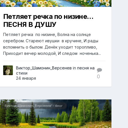
Петляет речка по низине...
ПЕСНЯ В ДУШУ
Петляет речка по низине, Волна на солнце
серебром. Стареют ивушки в кручине, И рады
вспомнить о былом. Денёк уходит торопливо,
Приходит вечер молодой, И следом ноченька...
Виктор_Шамонин_Версенев
in
песня на
стихи
0
24 января
Виктор_Шамонин_Версенев' - блог