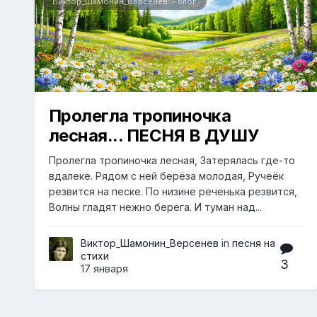
Виктор_Шамонин_Версенев' - блог
Пролегла тропиночка
лесная... ПЕСНЯ В ДУШУ
Пролегла тропиночка лесная, Затерялась где-то
вдалеке. Рядом с ней берёза молодая, Ручеёк
резвится на песке. По низине реченька резвится,
Волны гладят нежно берега. И туман над...
Виктор_Шамонин_Версенев
in
песня на
стихи
3
17 января