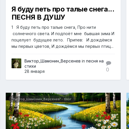
Я буду петь про талые снега...
ПЕСНЯ В ДУШУ
1 Я буду петь про талые снега, Про нити
солнечного света. И подпоёт мне бывшая зима И
поцелует будущее лето. Припев: И дождёмся
мы первых цветов, И дождёмся мы первых птиц...
Виктор_Шамонин_Версенев
in
песня на
стихи
0
28 января
Виктор_Шамонин_Версенев' - блог