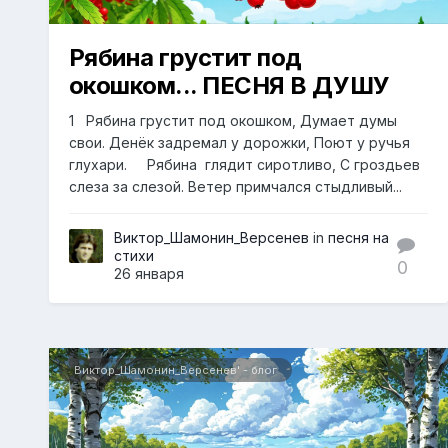
Рябина грустит под
окошком... ПЕСНЯ В ДУШУ
1 Рябина грустит под окошком, Думает думы
свои. Денёк задремал у дорожки, Поют у ручья
глухари. Рябина глядит сиротливо, С гроздьев
слеза за слезой. Ветер примчался стыдливый...
Виктор_Шамонин_Версенев
in
песня на
стихи
0
26 января
Виктор_Шамонин_Версенев' - блог