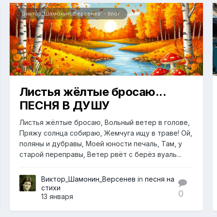
Виктор_Шамонин_Версенев' - блог
Листья жёлтые бросаю...
ПЕСНЯ В ДУШУ
Листья жёлтые бросаю, Вольный ветер в голове,
Пряжу солнца собираю, Жемчуга ищу в траве! Ой,
поляны и дубравы, Моей юности печаль, Там, у
старой переправы, Ветер рвёт с берёз вуаль...
Виктор_Шамонин_Версенев
in
песня на
стихи
0
13 января