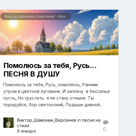
Виктор_Шамонин_Версенев' - блог
Помолюсь за тебя, Русь...
ПЕСНЯ В ДУШУ
Помолюсь за тебя, Русь, помолюсь, Ранним
утром в цветной луговине, И заплачу в бессилье
пусть, Но грустить я не стану отныне. Ты
порадуйся, бор светлоокий, Подыши дивной...
Виктор_Шамонин_Версенев
in
песня на
стихи
0
9 января