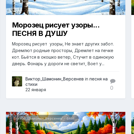
Морозец рисует узоры...
ПЕСНЯ В ДУШУ
Морозец рисует узоры, Не знает других забот.
Дремлют родные просторы, Дремлет на печке
кот. Бьётся в окошко ветер, Стучит в одинокую
дверь. Фонарь у дороги не светит, Воет у...
Виктор_Шамонин_Версенев
in
песня на
стихи
0
22 января
Виктор_Шамонин_Версенев' - блог