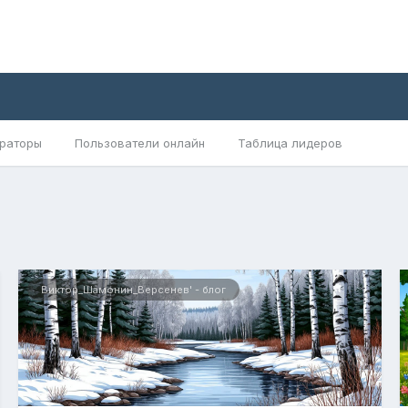
раторы
Пользователи онлайн
Таблица лидеров
Виктор_Шамонин_Версенев' - блог