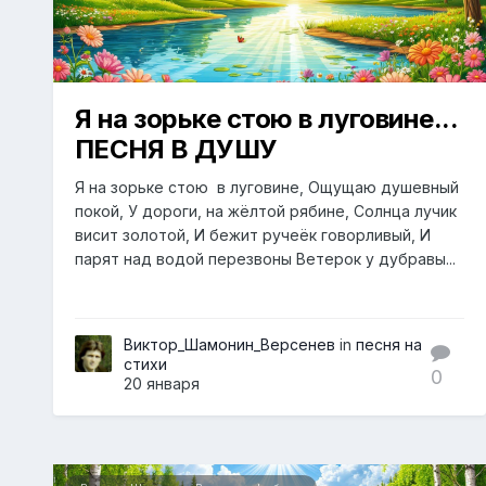
Я на зорьке стою в луговине...
ПЕСНЯ В ДУШУ
Я на зорьке стою в луговине, Ощущаю душевный
покой, У дороги, на жёлтой рябине, Солнца лучик
висит золотой, И бежит ручеёк говорливый, И
парят над водой перезвоны Ветерок у дубравы...
Виктор_Шамонин_Версенев
in
песня на
стихи
0
20 января