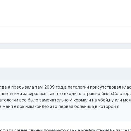
гда я пребывала там-2009 год,в патологии присутствовал кла
уалеты ими засирались так,что входить страшно было.Со стор
атологии все было замечательно.И кормили на убой,ну или мо
из меня едок никакой)Но это первая больница,в которой я
Вот эти самые свиньи почему-то самые конфликтные! Была у нас