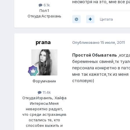
несмотря на это, мне все р
6.1k
Пол:
1
Откуда:
Астрахань
Цитата
prana
Опубликовано
15 июля, 2011
Простой Обыватель
,когд
беременных свиней,тк туал
персонала конкретно в пат
мне так кажется,тк из меня
столовую)
Форумчанин
11.4k
Откуда:
Израиль, Хайфа
Интересы:
Меня
невероятно радует,
что среди астраханцев
остались те, кто
способен выжить и