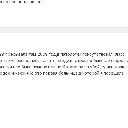
авно все понравилось.
а я пребывала там-2009 год,в патологии присутствовал класс
еты ими засирались так,что входить страшно было.Со сторон
ологии все было замечательно.И кормили на убой,ну или может
 едок никакой)Но это первая больница,в которой я посещала