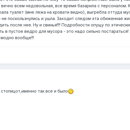
 вечно всем недовольная, все время базарила с персоналом. 
рала туалет (мне лежа на кровати видно), выгребла оттуда му
е не поскользнулись и ушла. Заходит следом эта обиженная жи
ить после нее. Ну и свинья!!!! Подробности опущу по этическ
ь в пустое ведро для мусора - это надо сильно постараться! 
 модно вообще!!!
 стопицот,именно так все и было