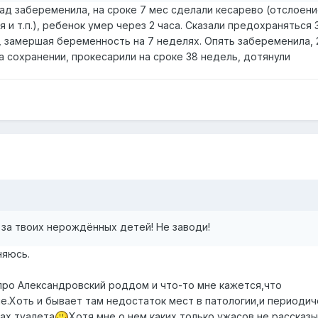
зад забеременила, на сроке 7 мес сделали кесарево (отслоени
 и т.п.), ребенок умер через 2 часа. Сказали предохраняться 3
 замершая беременность на 7 неделях. Опять забеременила, 
а сохранении, прокесарили на сроке 38 недель, дотянули
 за твоих нерождённых детей! Не заводи!
няюсь.
про Александровский роддом и что-то мне кажется,что
е.Хоть и бывает там недостаток мест в патологии,и периодич
ах туалета
Хотя мне о нем каких только ужасов не рассказы