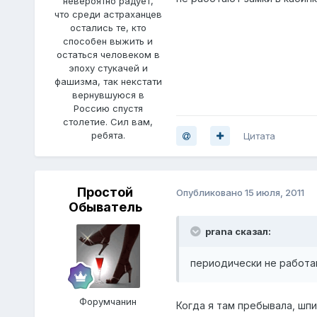
невероятно радует,
что среди астраханцев
остались те, кто
способен выжить и
остаться человеком в
эпоху стукачей и
фашизма, так некстати
вернувшуюся в
Россию спустя
столетие. Сил вам,
ребята.
Цитата
Простой
Опубликовано
15 июля, 2011
Обыватель
prana сказал:
периодически не работаю
Форумчанин
Когда я там пребывала, шп