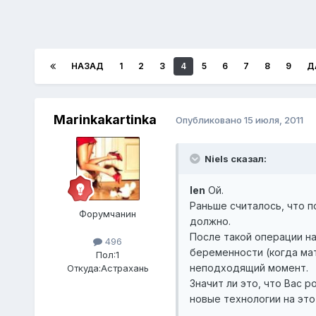
НАЗАД
1
2
3
4
5
6
7
8
9
Д
Marinkakartinka
Опубликовано
15 июля, 2011
Niels сказал:
len
Ой.
Раньше считалось, что п
Форумчанин
должно.
После такой операции н
496
беременности (когда ма
Пол:
1
неподходящий момент.
Откуда:
Астрахань
Значит ли это, что Вас 
новые технологии на это