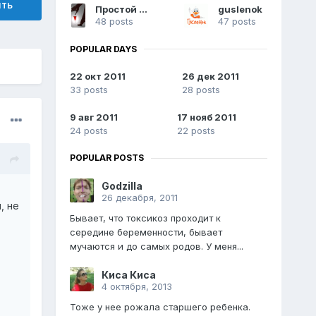
ить
Простой Обыватель
guslenok
48 posts
47 posts
POPULAR DAYS
22 окт 2011
26 дек 2011
33 posts
28 posts
9 авг 2011
17 нояб 2011
24 posts
22 posts
POPULAR POSTS
Godzilla
26 декабря, 2011
, не
Бывает, что токсикоз проходит к
середине беременности, бывает
мучаются и до самых родов. У меня...
Киса Киса
4 октября, 2013
Тоже у нее рожала старшего ребенка.