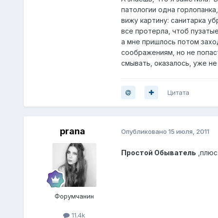
патологии одна горлопанка,
вижу картину: санитарка уб
все протерла, чтоб пузаты
а мне пришлось потом заход
соображениям, но не попаст
смывать, оказалось, уже не
Цитата
prana
Опубликовано
15 июля, 2011
Простой Обыватель
,плюс
Форумчанин
11.4k