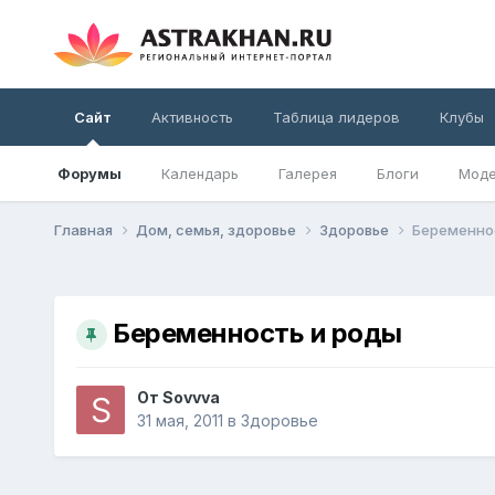
Сайт
Активность
Таблица лидеров
Клубы
Форумы
Календарь
Галерея
Блоги
Моде
Главная
Дом, семья, здоровье
Здоровье
Беременно
Беременность и роды
От
Sovvva
31 мая, 2011
в
Здоровье