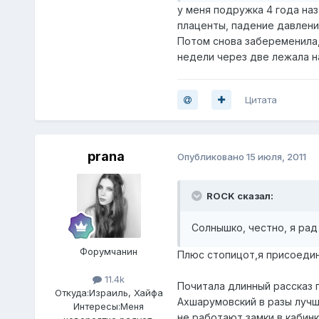
у меня подружка 4 года на
плаценты, падение давления
Потом снова забеременила,
недели через две лежала н
Цитата
prana
Опубликовано
15 июля, 2011
ROCK сказал:
Солнышко, честно, я рад
Форумчанин
Плюс стопицот,я присоеди
11.4k
Почитала длинный рассказ 
Откуда:
Израиль, Хайфа
Ахшарумовский в разы лучш
Интересы:
Меня
не работают замки в кабинк