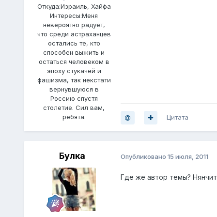
Откуда:
Израиль, Хайфа
Интересы:
Меня
невероятно радует,
что среди астраханцев
остались те, кто
способен выжить и
остаться человеком в
эпоху стукачей и
фашизма, так некстати
вернувшуюся в
Россию спустя
столетие. Сил вам,
ребята.
Цитата
Булка
Опубликовано
15 июля, 2011
Где же автор темы? Нянчи