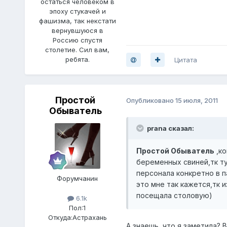
остаться человеком в
эпоху стукачей и
фашизма, так некстати
вернувшуюся в
Россию спустя
столетие. Сил вам,
ребята.
Цитата
Простой
Опубликовано
15 июля, 2011
Обыватель
prana сказал:
Простой Обыватель
,ко
беременных свиней,тк т
персонала конкретно в п
Форумчанин
это мне так кажется,тк 
посещала столовую)
6.1k
Пол:
1
Откуда:
Астрахань
А знаешь, что я заметила? 