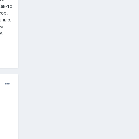
Как-то
сор,
знью,
им
А