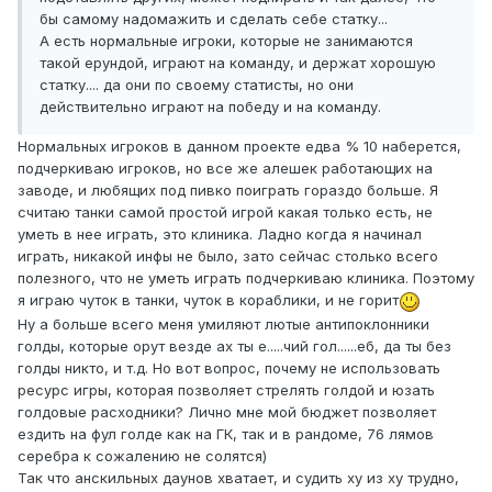
бы самому надомажить и сделать себе статку...
А есть нормальные игроки, которые не занимаются
такой ерундой, играют на команду, и держат хорошую
статку.... да они по своему статисты, но они
действительно играют на победу и на команду.
Нормальных игроков в данном проекте едва % 10 наберется,
подчеркиваю игроков, но все же алешек работающих на
заводе, и любящих под пивко поиграть гораздо больше. Я
считаю танки самой простой игрой какая только есть, не
уметь в нее играть, это клиника. Ладно когда я начинал
играть, никакой инфы не было, зато сейчас столько всего
полезного, что не уметь играть подчеркиваю клиника. Поэтому
я играю чуток в танки, чуток в кораблики, и не горит
Ну а больше всего меня умиляют лютые антипоклонники
голды, которые орут везде ах ты е.....чий гол......еб, да ты без
голды никто, и т.д. Но вот вопрос, почему не использовать
ресурс игры, которая позволяет стрелять голдой и юзать
голдовые расходники? Лично мне мой бюджет позволяет
ездить на фул голде как на ГК, так и в рандоме, 76 лямов
серебра к сожалению не солятся)
Так что анскильных даунов хватает, и судить ху из ху трудно,