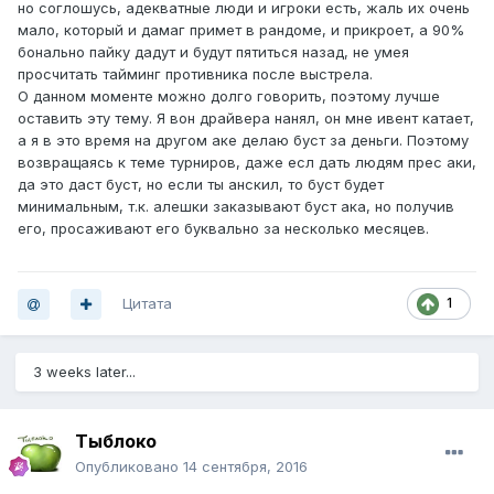
но соглошусь, адекватные люди и игроки есть, жаль их очень
мало, который и дамаг примет в рандоме, и прикроет, а 90%
бонально пайку дадут и будут пятиться назад, не умея
просчитать тайминг противника после выстрела.
О данном моменте можно долго говорить, поэтому лучше
оставить эту тему. Я вон драйвера нанял, он мне ивент катает,
а я в это время на другом аке делаю буст за деньги. Поэтому
возвращаясь к теме турниров, даже есл дать людям прес аки,
да это даст буст, но если ты анскил, то буст будет
минимальным, т.к. алешки заказывают буст ака, но получив
его, просаживают его буквально за несколько месяцев.
Цитата
1
3 weeks later...
Тыблоко
Опубликовано
14 сентября, 2016