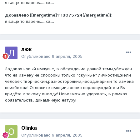
я ваще то парень......ха....
Добавлено ([mergetime]1113075724[/mergetime]):
я ваще то парень......ха....
люк
Опубликовано
9 апреля, 2005
Задавая новый импульс, в обсуждение данной темы,убеждён
что на измену не способны только "скучные" личности!Ежели
человек творческий,разносторонний,неординарный то измена
неизбежна! Отложите эмоции,трезво порассуждайте и Вы
придёте к такому выводу! Невозможно удержать, в рамках
обязательств, динамичную натуру!
Olinka
Опубликовано
9 апреля, 2005