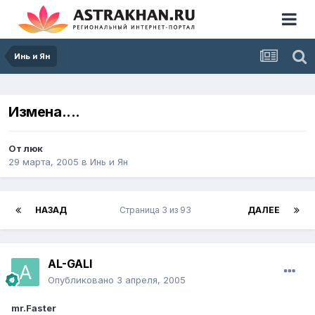
Инь и Ян
Измена....
От
люк
29 марта, 2005
в
Инь и Ян
НАЗАД
Страница 3 из 93
ДАЛЕЕ
AL-GALI
Опубликовано
3 апреля, 2005
mr.Faster