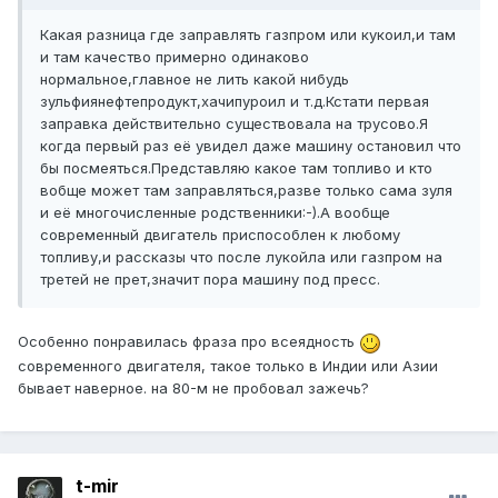
Какая разница где заправлять газпром или кукоил,и там
и там качество примерно одинаково
нормальное,главное не лить какой нибудь
зульфиянефтепродукт,хачипуроил и т.д.Кстати первая
заправка действительно существовала на трусово.Я
когда первый раз её увидел даже машину остановил что
бы посмеяться.Представляю какое там топливо и кто
вобще может там заправляться,разве только сама зуля
и её многочисленные родственники:-).А вообще
современный двигатель приспособлен к любому
топливу,и рассказы что после лукойла или газпром на
третей не прет,значит пора машину под пресс.
Особенно понравилась фраза про всеядность
современного двигателя, такое только в Индии или Азии
бывает наверное. на 80-м не пробовал зажечь?
t-mir