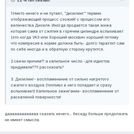
ZZ-R fan сказал:
1.Никто ничего и не путает, "дизелинг" термин
отображающий процесс схожий! с процессом его
величества Дизеля. Иногда продается такая жижа
которая сама от сжятия в горячем цилиндре вспыхивает
(это когда УАЗ или Хороший москвич хороший потому
что компресия в норме должна быть- долго тарахтит сам
по себе иногда и в обратную сторону крутится.
2.свечи причем?! а калильное число -для идиотов
придумали??!! рассказать?
3. Дизелинг- воспламенение от сильно нагретого
сжатого воздуха (топливо в него попадает и сразу
вспыхивает) Калильное зажигание- воспламенение от
раскаленой поверхности!
дааааааааааааа сказать нечего... беседу больше продолжать
не имеет смысла.