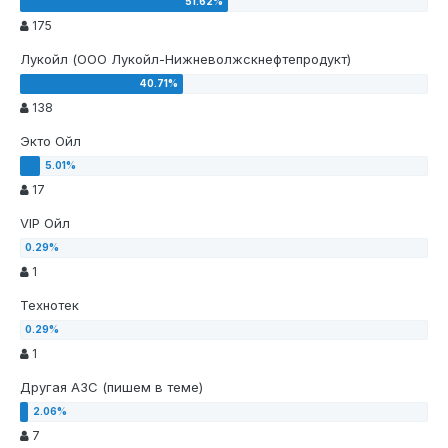
175
Лукойл (ООО Лукойл-Нижневолжскнефтепродукт)
138
Экто Ойл
17
VIP Ойл
1
Технотек
1
Другая АЗС (пишем в теме)
7