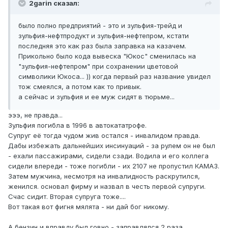
2garin сказал:
было полно предприятий - это и зульфия-трейд и
зульфия-нефтпродукт и зульфия-нефтепром, кстати
последняя это как раз была заправка на казачем.
Прикольно было кода вывеска "Юкос" сменилась на
"зульфия-нефтепром" при сохранении цветовой
символики Юкоса... )) когда первый раз название увидел
тож смеялся, а потом как то привык.
а сейчас и зульфия и ее муж сидят в тюрьме...
эээ, не правда...
Зульфия погибла в 1996 в автокататрофе.
Супруг её тогда чудом жив остался - инвалидом правда.
Дабы избежать дальнейших инсинуаций - за рулем он не был
- ехали пассажирами, сидели сзади. Водила и его коллега
сидели впереди - тоже погибли - их 2107 не пропустил КАМАЗ.
Затем мужчина, несмотря на инвалидность раскрутился,
женился. основал фирму и назвал в честь первой супруги.
Счас сидит. Вторая супруга тоже....
Вот такая вот фигня мялята - ни дай бог никому.
А бензин и вправду был говно - заправлялся 2 раза.