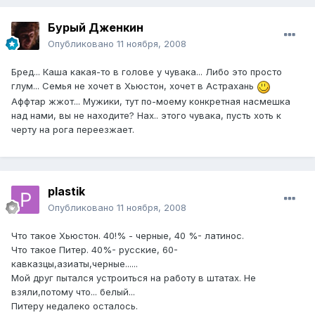
Бурый Дженкин
Опубликовано
11 ноября, 2008
Бред... Каша какая-то в голове у чувака... Либо это просто
глум... Семья не хочет в Хьюстон, хочет в Астрахань
Аффтар жжот... Мужики, тут по-моему конкретная насмешка
над нами, вы не находите? Нах.. этого чувака, пусть хоть к
черту на рога переезжает.
plastik
Опубликовано
11 ноября, 2008
Что такое Хьюстон. 40!% - черные, 40 %- латинос.
Что такое Питер. 40%- русские, 60-
кавказцы,азиаты,черные......
Мой друг пытался устроиться на работу в штатах. Не
взяли,потому что... белый...
Питеру недалеко осталось.