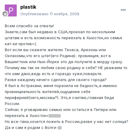
plastik
Опубликовано
11 ноября, 2008
Всем спасибо за ответы!
Знаете,сам был недавно в США,проехал по нескольким
штатам и есть возможность переехать в Хьюстон,но семья
кат-ки против=(.
Вот если вы скажете жителю Техаса, Аризоны или
Оклахомы,что его штат(его Родина)- провинция, вот в
Вашингтоне или Нью-Йорке это да-получите в морду сразу.
Почему мы так не любим свою родину и себя? НЕ уважаем то
что нам дано,ведь есть и гораздо хуже,поверьте.
Разве каждому нечего сделать для своего города?
Я был в Астрахани, меня поразила не бедность,а именно
провинциальность жителей,ощущение себя
периферией(чего,москвы?). Это,я считаю,главная беда
России.
Сейчас я уговариваю семью или остаться в Питере или
переехать в Хьюстон=))))))))))
Но все-таки,хочется пожить в России,разве у нас нет солнца?
Да и сам я родом с Волги-)))