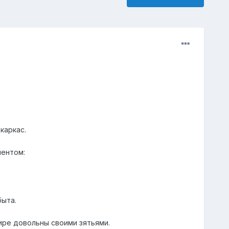
каркас.
ментом:
быта.
ире довольны своими зятьями.