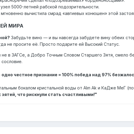
 красноречия сделал «подозреваемых» «орденоносцами».
 узел 5000-летней рабской подозрительности.
 мгновенно вычистила смрад «авгиевых конюшен» этой засто
ТЕЙ МИРА
ной?
Забудьте вино — и вы навсегда забудете вину обеих сто
да не просите её. Просто подарите ей Высокий Статус.
 не в ЗАГСе, а Добро Точным Словом Старшего Зятя, смело бе
 сословие.
+ одно честное признание = 100% победа над 97% безжало
альным бокалом кристальной воды от Alın Ak и КаДже МеГ (по
х зятей, что рискнули стать счастливыми!"