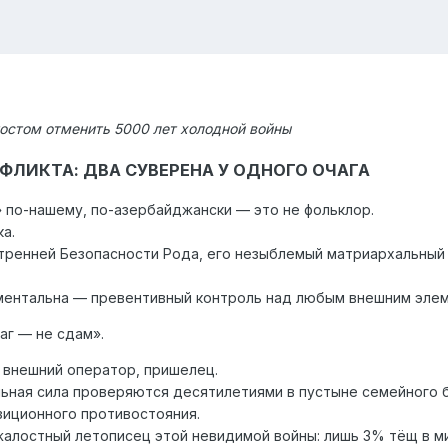
остом отменить 5000 лет холодной войны
НФЛИКТА: ДВА СУВЕРЕНА У ОДНОГО ОЧАГА
 по-нашему, по-азербайджански — это не фольклор.
а.
тренней Безопасности Рода, его незыблемый матриархальный 
ументальна — превентивный контроль над любым внешним эле
аг — не сдам».
, внешний оператор, пришелец.
льная сила проверяются десятилетиями в пустыне семейного 
зиционного противостояния.
алостный летописец этой невидимой войны: лишь 3% тёщ в м