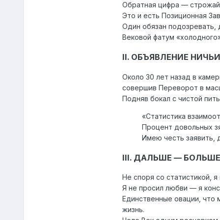
Обратная цифра — строжай
Это и есть Позиционная За
Один обязан подозревать, 
Вековой фатум «холодного»
II. ОБЪЯВЛЕНИЕ НИЧ
Около 30 лет назад в камер
совершив Переворот в мас
Подняв бокал с чистой пит
«Статистика взаимоот
Процент довольных зя
Имею честь заявить, 
III. ДАЛЬШЕ — БОЛЬ
Не споря со статистикой, я 
Я не просил любви — я кон
Единственные овации, что 
жизнь.