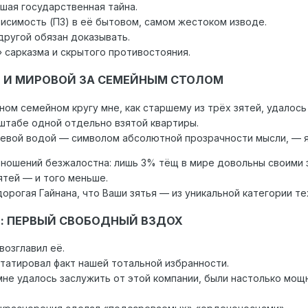
шая государственная тайна.
висимость (ПЗ) в её бытовом, самом жестоком изводе.
другой обязан доказывать.
 сарказма и скрытого противостояния.
ЬИ И МИРОВОЙ ЗА СЕМЕЙНЫМ СТОЛОМ
ном семейном кругу мне, как старшему из трёх зятей, удалос
штабе одной отдельно взятой квартиры.
ьевой водой — символом абсолютной прозрачности мысли, — я
ношений безжалостна: лишь 3% тёщ в мире довольны своими 
тей — и того меньше.
дорогая Гайнана, что Ваши зятья — из уникальной категории т
ШЕ: ПЕРВЫЙ СВОБОДНЫЙ ВЗДОХ
возглавил её.
статировал факт нашей тотальной избранности.
мне удалось заслужить от этой компании, были настолько мощ