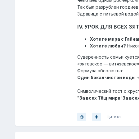
Чело Век одним росчерком
Так был разрублен гордиев
Здравица с питьевой водой
IV. УРОК ДЛЯ ВСЕХ ЗЯ
Хотите мира с Гайна
Хотите любви?
Никог
Суверенность семьи куётся
«зятевское — витязевское»
Формула абсолютна:
Один бокал чистой воды 
Символический тост с хруст
"За всех Тёщ мира! За все
Цитата