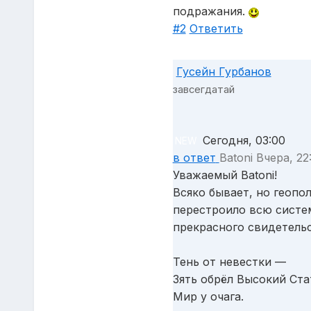
подражания.
#2
Ответить
Гусейн Гурбанов
завсегдатай
Сегодня, 03:00
NEW
в ответ
Batoni Вчера, 22
Уважаемый Batoni!
Всяко бывает, но геопо
перестроило всю систе
прекрасного свидетельс
Тень от невестки —
Зять обрёл Высокий Ста
Мир у очага.