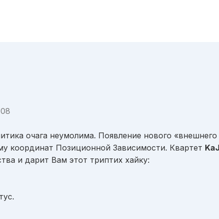
:08
литика очага неумолима. Появление нового «внешнего
му координат Позиционной Зависимости. Квартет
Ka
тва и дарит Вам этот триптих хайку:
тус.