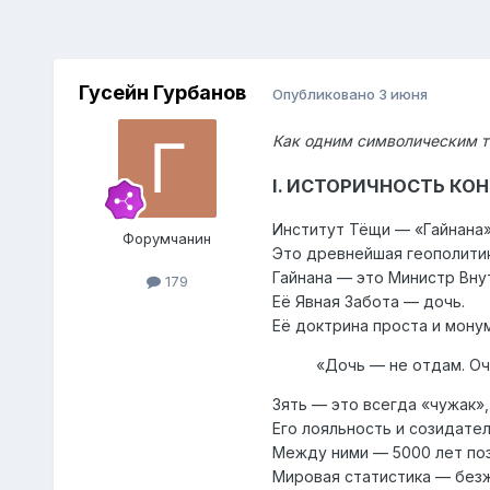
Гусейн Гурбанов
Опубликовано
3 июня
Как одним символическим т
I. ИСТОРИЧНОСТЬ КО
Институт Тёщи — «Гайнана»
Форумчанин
Это древнейшая геополитик
Гайнана — это Министр Вну
179
Её Явная Забота — дочь.
Её доктрина проста и мон
«Дочь — не отдам. Оч
Зять — это всегда «чужак»
Его лояльность и созидате
Между ними — 5000 лет по
Мировая статистика — безж