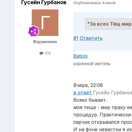
Гусейн Гурбанов
Опубликовано
4 июня
"За всех Тёщ мир
#1
Ответить
Форумчанин
179
Batoni
коренной житель
Вчера, 22:08
в ответ
Гусейн Гурбанов
Всяко бывает.
моя теща - мир праху е
процедур. Практически 
ларчик открывался прос
И на фоне невестки я и