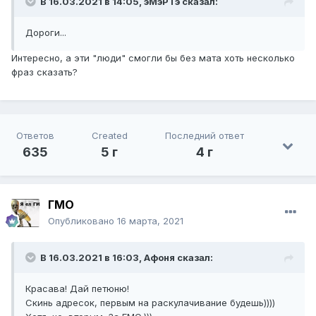
В 16.03.2021 в 14:05,
эМэРТэ
сказал:
Дороги...
Интересно, а эти "люди" смогли бы без мата хоть несколько
фраз сказать?
Ответов
Created
Последний ответ
635
5 г
4 г
ГМО
Опубликовано
16 марта, 2021
В 16.03.2021 в 16:03,
Афоня
сказал:
Красава! Дай петюню!
Скинь адресок, первым на раскулачивание будешь))))