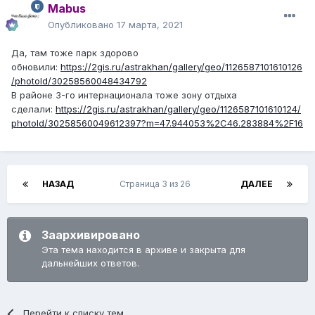
Mabus
Опубликовано
17 марта, 2021
Да, там тоже парк здорово
обновили:
https://2gis.ru/astrakhan/gallery/geo/1126587101610126
/photoId/30258560048434792
В районе 3-го интернационала тоже зону отдыха
сделали:
https://2gis.ru/astrakhan/gallery/geo/1126587101610124/
photoId/30258560049612397?m=47.944053%2C46.283884%2F16
НАЗАД
Страница 3 из 26
ДАЛЕЕ
Заархивировано
Эта тема находится в архиве и закрыта для
дальнейших ответов.
Перейти к списку тем