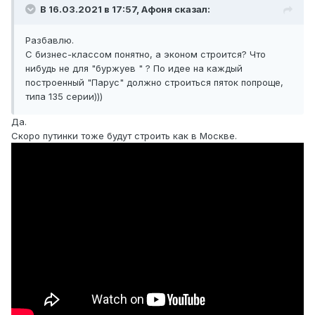
В 16.03.2021 в 17:57,
Афоня
сказал:
Разбавлю.
С бизнес-классом понятно, а эконом строится? Что
нибудь не для "буржуев " ? По идее на каждый
построенный "Парус" должно строиться пяток попроще,
типа 135 серии)))
Да.
Скоро путинки тоже будут строить как в Москве.