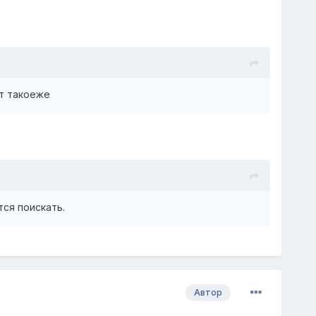
ет такоеже
тся поискать.
Автор