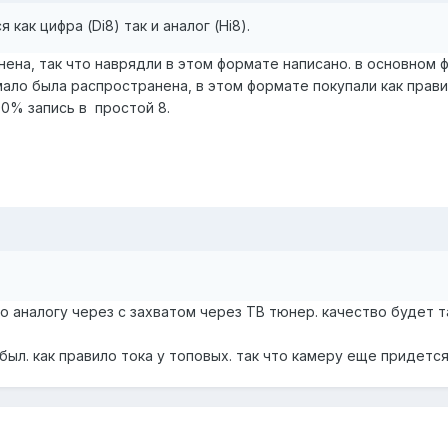
как цифра (Di8) так и аналог (Hi8).
анена, так что наврядли в этом формате написано. в основном
 мало была распространена, в этом формате покупали как прав
90% запись в простой 8.
 по аналогу через с захватом через ТВ тюнер. качество будет 
 был. как правило тока у топовых. так что камеру еще придется