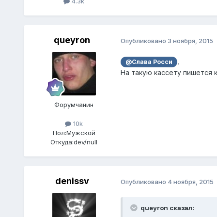
4.3k
queyron
Опубликовано
3 ноября, 2015
,
@Слава Росси
На такую кассету пишется ка
Форумчанин
10k
Пол:
Мужской
Откуда:
dev/null
denissv
Опубликовано
4 ноября, 2015
queyron сказал: