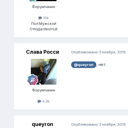
Форумчанин
10k
Пол:
Мужской
Откуда:
dev/null
Слава Росси
Опубликовано
3 ноября, 2015
, нет.
@queyron
Форумчанин
4.3k
queyron
Опубликовано
3 ноября, 2015