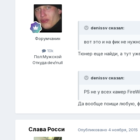
denissv сказал:
Форумчанин
вот это и на фик не нуж
10k
Тюнер еще найди, а тут уже
Пол:
Мужской
Откуда:
dev/null
denissv сказал:
PS не у всех камер FireW
Да вообще поищи любую, фи
Слава Росси
Опубликовано
4 ноября, 2015