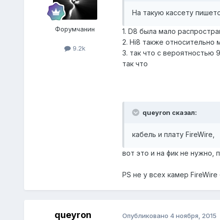
На такую кассету пишется 
Форумчанин
1. D8 была мало распростр
2. Hi8 также относительно
9.2k
3. так что с вероятностью 
так что
queyron сказал:
кабель и плату FireWire,
вот это и на фик не нужно,
PS не у всех камер FireWire
queyron
Опубликовано
4 ноября, 2015