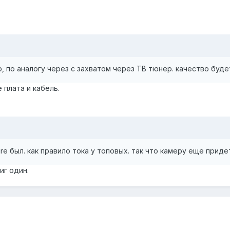
но, по аналогу через с захватом через ТВ тюнер. качество буд
 плата и кабель.
ire был. как правило тока у топовых. так что камеру еще приде
г один.