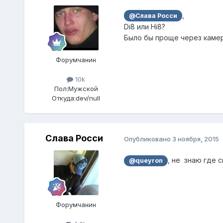
,
@Слава Росси
Di8 или Hi8?
Было бы проще через камеру
Форумчанин
10k
Пол:
Мужской
Откуда:
dev/null
Слава Росси
Опубликовано
3 ноября, 2015
, не знаю где с
@queyron
Форумчанин