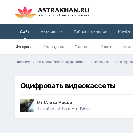
Сайт
Активность
Таблица лидеров
Клубы
Форумы
Календарь
Галерея
Блоги
Моде
Главная
Техническая поддержка
HardWare
Оцифров
Оцифровать видеокассеты
От
Слава Росси
3 ноября, 2015
в
HardWare