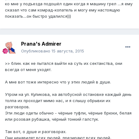
ко мне у подъезда подошёл один когда я машину грел ....я ему
сказал что сам комрад-копатель и могу ему настоящую
показать....он быстро удалился)))
Prana's Admirer
Опубликовано
15 августа, 2015
>> блин. как не пытался выйти на суть их сектанства, они
всегда от меня уходят.
А мне вот тоже интересно что у этих людей в душе.
Утром на ул. Куликова, на автобусной остановке каждый день
толпа их проходит мимо нас, и я слышу обрывки их
разговоров.
Эти люди одеты обычно - чёрные туфли, чёрные брюки, белая
или розовая рубашка, чёрный тонкий галстук.
Так вот, о душе и разговорах.
Они ненавидят всех людей, презирают всех людей,