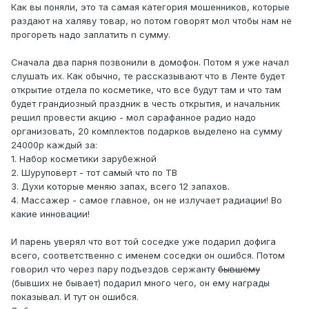
Как вы поняли, это та самая категория мошенников, которые
раздают на халяву товар, но потом говорят мол чтобы нам не
прогореть надо заплатить n сумму.
Сначала два парня позвонили в домофон. Потом я уже начал
слушать их. Как обычно, те рассказывают что в Ленте будет
открытие отдела по косметике, что все будут там и что там
будет грандиозный праздник в честь открытия, и начальник
решил провести акцию - мол сарафанное радио надо
организовать, 20 комплектов подарков выделено на сумму
24000р каждый за:
1. Набор косметики зарубежной
2. Шуруповерт - тот самый что по ТВ
3. Духи которые меняю запах, всего 12 запахов.
4. Массажер - самое главное, он не излучает радиации! Во
какие инновации!
И парень уверял что вот той соседке уже подарил дофига
всего, соответственно с именем соседки он ошибся. Потом
говорил что через пару подъездов сержанту
бывшему
(бывших не бывает) подарил много чего, он ему награды
показывал. И тут он ошибся.