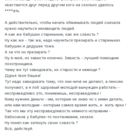
хвастаются друг перед другом кого на сколько удалось
****ать.
А действительно, чтобы начать обманывать людей сначала
нужно научиться ненавидеть людей.
А как же бабушки старенькие, как же совесть ?
Ну как же - так же, надо научиться презирать и стареньких
бабушек и дедушек тоже.
А за что их презирать ?
Ну ё-моё, из зависти конечно. Зависть - лучший помощник
лохотронщика.
Чему же тут завидовать, их старости и немощи ?
Дурья твоя башка!
Тут надо завидовать тому, что они ничё не делают, а пенсию
получают, а я лоб здоровый молодой вынужден работать -
несправедливо это, понимаешь, несправедливо !
Кому нужнее деньги - им, которые не знаю чо с ними делать,
или нам молодым - которым самое время жить, и жить ярко !
Так что мы эту несправедливость немного исправим -
бабосиков у бабулек-то поотжимаем, хехехе.
Ну понял как заткнуть свою совесть ?
Всё, действуй.