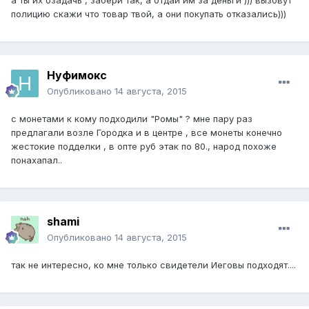
а ты их озадачь , забери так, а отдай им за деньги ))) вызовут
полицию скажи что товар твой, а они покупать отказались)))
Нуфимокс
Опубликовано
14 августа, 2015
с монетами к кому подходили "Ромы" ? мне пару раз
предлагали возле Городка и в центре , все монеты конечно
жестокие подделки , в опте руб этак по 80., народ похоже
понахапал..
shami
Опубликовано
14 августа, 2015
так не интересно, ко мне только свидетели Иеговы подходят....