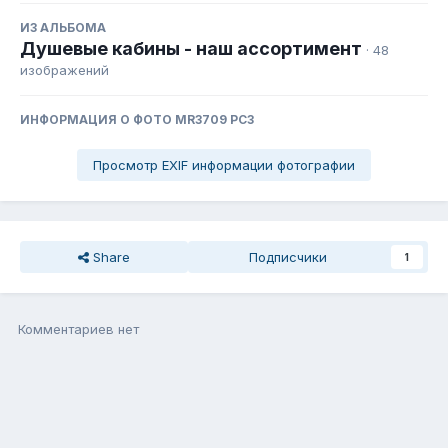
ИЗ АЛЬБОМА
Душевые кабины - наш ассортимент
· 48
изображений
ИНФОРМАЦИЯ О ФОТО MR3709 PC3
Просмотр EXIF информации фотографии
Share
Подписчики
1
Комментариев нет
Присоединиться к общению
Вы можете написать сейчас, а зарегистрироваться потом. Если
у Вас есть аккаунт,
войдите
, чтобы написать с него.