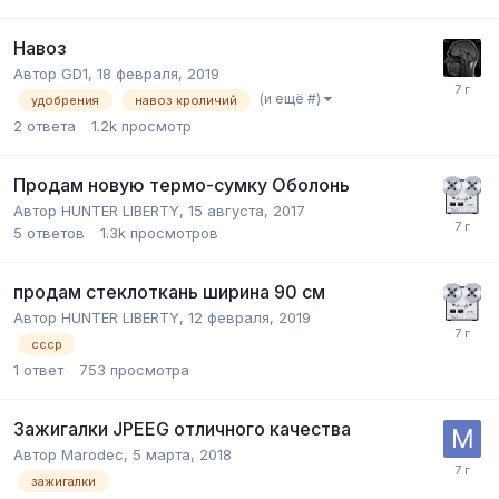
Навоз
Автор
GD1
,
18 февраля, 2019
(и ещё #)
удобрения
навоз кроличий
2
ответа
1.2k
просмотр
Продам новую термо-сумку Оболонь
Автор
HUNTER LIBERTY
,
15 августа, 2017
5
ответов
1.3k
просмотров
продам стеклоткань ширина 90 см
Автор
HUNTER LIBERTY
,
12 февраля, 2019
ссср
1
ответ
753
просмотра
Зажигалки JPEEG отличного качества
Автор
Marodec
,
5 марта, 2018
зажигалки