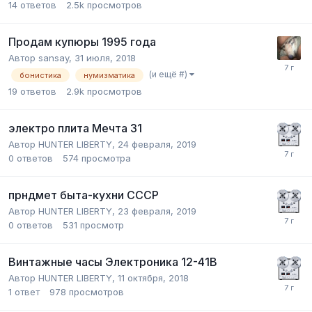
14
ответов
2.5k
просмотров
Продам купюры 1995 года
Автор
sansay
,
31 июля, 2018
(и ещё #)
бонистика
нумизматика
19
ответов
2.9k
просмотров
электро плита Мечта 31
Автор
HUNTER LIBERTY
,
24 февраля, 2019
0
ответов
574
просмотра
прндмет быта-кухни СССР
Автор
HUNTER LIBERTY
,
23 февраля, 2019
0
ответов
531
просмотр
Винтажные часы Электроника 12-41В
Автор
HUNTER LIBERTY
,
11 октября, 2018
1
ответ
978
просмотров