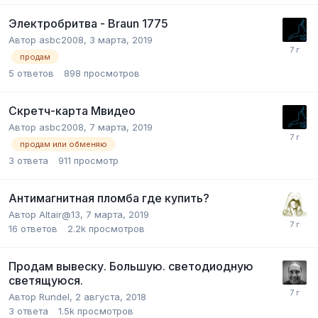
Электробритва - Braun 1775
Автор
asbc2008
,
3 марта, 2019
продам
5
ответов
898
просмотров
Скретч-карта Мвидео
Автор
asbc2008
,
7 марта, 2019
продам или обменяю
3
ответа
911
просмотр
Антимагнитная пломба где купить?
Автор
Altair@13
,
7 марта, 2019
16
ответов
2.2k
просмотров
Продам вывеску. Большую. светодиодную
светящуюся.
Автор
Rundel
,
2 августа, 2018
3
ответа
1.5k
просмотров