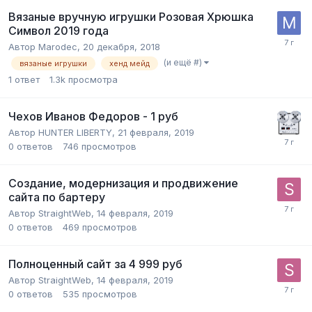
Вязаные вручную игрушки Розовая Хрюшка
Символ 2019 года
Автор
Marodec
,
20 декабря, 2018
(и ещё #)
вязаные игрушки
хенд мейд
1
ответ
1.3k
просмотра
Чехов Иванов Федоров - 1 руб
Автор
HUNTER LIBERTY
,
21 февраля, 2019
0
ответов
746
просмотров
Создание, модернизация и продвижение
сайта по бартеру
Автор
StraightWeb
,
14 февраля, 2019
0
ответов
469
просмотров
Полноценный сайт за 4 999 руб
Автор
StraightWeb
,
14 февраля, 2019
0
ответов
535
просмотров