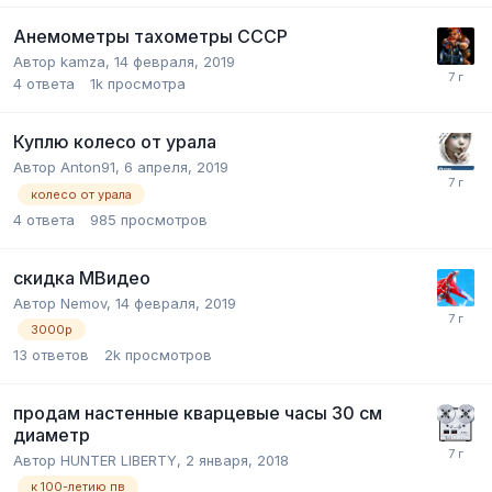
Анемометры тахометры CCCР
Автор
kamza
,
14 февраля, 2019
4
ответа
1k
просмотра
Куплю колесо от урала
Автор
Anton91
,
6 апреля, 2019
колесо от урала
4
ответа
985
просмотров
скидка МВидео
Автор
Nemov
,
14 февраля, 2019
3000р
13
ответов
2k
просмотров
продам настенные кварцевые часы 30 см
диаметр
Автор
HUNTER LIBERTY
,
2 января, 2018
к 100-летию пв