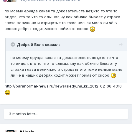
по моему ерунда какая та докозательств нет,кто то что то
видел, кто то что то слышал,ну как обычно бывает у страха
глаза велики,но и отрицать это тоже нельзя мало ли чё в
наших дебрях ходит,может поймают скоро
Добрый Волк сказал:
по моему ерунда какая та докозательств нет,кто то что
то видел, кто то что то слышал,ну как обычно бывает у
страха глаза велики,но и отрицать это тоже нельзя мало
ли чё в наших дебрях ходит,может поймают скоро
http://paranormal-news.ru/news/sledy_na_kr...2012-02-06-4310
3 months later...