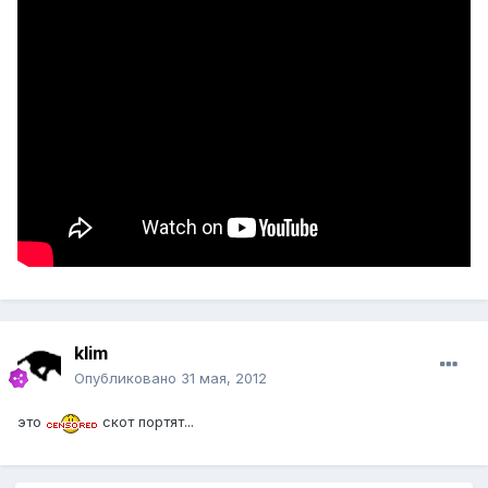
klim
Опубликовано
31 мая, 2012
это
скот портят...