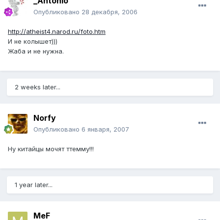
_Antonio
Опубликовано
28 декабря, 2006
http://atheist4.narod.ru/foto.htm
И не колышет)))
Жаба и не нужна.
2 weeks later...
Norfy
Опубликовано
6 января, 2007
Ну китайцы мочят ттемму!!!
1 year later...
MeF