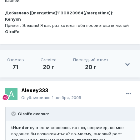
парней.
Добавлено ([mergetime]1130823964[/mergetime]):
Kenyon
Привет, Эльшик! Я как раз хотела тебя посоветовать милой
Giraffe
Ответов
Created
Последний ответ
71
20 г
20 г
Alexey333
Опубликовано
1 ноября, 2005
Giraffe сказал:
tHunder
ну а если серьёзно, вот ты, например, ко мне
подошёл бы познакомиться? по-моему, высокий рост