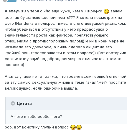
Alexey333
у тебя с ч/ю ещё хуже, чем у Жирафки
зачем
всё так буквально воспринимать??? Я хотела посмотреть на
фото tHunder-а в полн.рост вместе с его девушкой рядышком,
чтобы убедиться в отсутствии у него предрассудка о
значительности роста как фактора, препятствующего
отношениям с противоположным полом)) И ни в коей мере не
называла его дрочером, а лишь сделала акцент на его
крайней заинтересованности в этом вопросе)) (Вот аватарчик
соответствующий подобрал, регулярно отмечается в темах
про секс))
А вы случаем не тот ханжа, что грозил всем геенной огненной
за эту самую сексуальную жизнь в теме "анал".Нет? простите
великодушно, если ошибочка вышла.
Цитата
А чего в тебе особенного?
ооо, вот воистину глупый вопрос