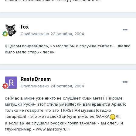
fox
Опубликовано
22 октября, 2004
В целом понравилось, но могли бы и получше сыграть... Жалко
было мало старых песен
RastaDream
Опубликовано
24 октября, 2004
сей4ас в мире уже никто не слуШает хЭви метаЛЛ(кроме
матушки Руси)- этот стиль умер!!!если вам нравится Ария,то
только не говорите,что это ТЯЖЁЛАЯ музыка(стыдно
товариЩи) - это же гавнохЭви(чуть тяжелее ФАНКА
)!!!
а если вы не слушали русских групп тяжелей - вы слепы и
глухи!пример - www.amatory.ru !!!