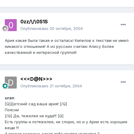
0zz/\/\0S1S
Опубликовано
20 октября, 2004
Ария какая была такая и осталась! Кипелов к текстам не имел
никакого отношения! А из русских считаю Алису более
качественной и интересной группой!
<<<D@N>>>
Опубликовано
21 октября, 2004
uran
[Q]Детский сад ваша ария! [/Q]
Поясни
[/Q] Да, тежелее не куда!!! [Q]
Есть группы и потяжелее, не спорю, но и у Арии есть хорошие
вещи !!!
А может скажешь какая тебе группа нравится ?