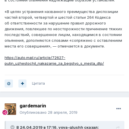
в состоянии опьянения надлежащим образом установлен.
«В целях устранения названного преимущества диспозиции
частей второй, четвертой и шестой статьи 264 Кодекса
об ответственности за нарушение правил дорожного
движения, повлекшее по неосторожности причинение тяжких
последствий, совершенное лицом, находящимся в состоянии
опьянения, дополняются словами «сопряжено с оставлением
места его совершения», — отмечается в документе.
https://auto.mail.ru/article/72627-
putin_uzhestochil_nakazanie_za_begstvo_s_mesta_dtp/
Цитата
gardemarin
Опубликовано
28 апреля, 2019
В 24.04.2019 в 17:16,
vova-glushh
сказал: