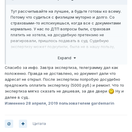
Тут рассчитывайте на лучшее, а будьте готовы ко всему.
Потому что судиться с физлицом муторно и долго. Со
страховыми-то испсихуешься, когда все с документами
нормально. У нас по ДТП вопросы были, страховая
платить не хотела, на досудебную претензию не
реагировали, пришлось подавать в суд. Судебную
экспертизу может подкупили, была не в нашу пользу,
проверили в НП СРО судебных экспертов, нам рецензию
Expand
выдали, что экспертиза проведена с нарушениями и не
может являться доказательством в суде. Только
Спасибо за инфо. Завтра экспертиза, телеграмму дал как
поэтому суд выиграли, а то на нас тоже навесить
положенно. Правда не доставлено, но документ дали что
хотели, что ДТП подставное и по факту его не было.
адресат не открыл. После экспертизы попробую досудебно
предложить оплатить экспертизу (5000 руб.) и ремонт. Что то
экспертиза мягко сказать не дешевая, за две двери
Ну и
далее в суд..
Изменено
28 апреля, 2019
пользователем gardemarin
Цитата