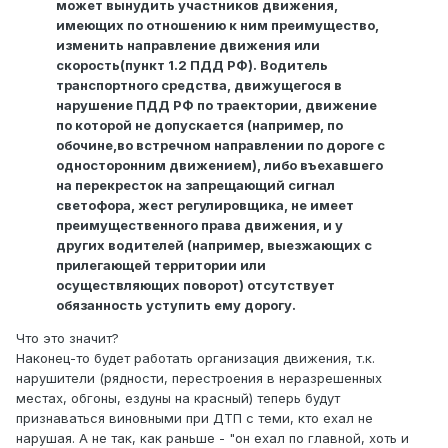
может вынудить участников движения,
имеющих по отношению к ним преимущество,
изменить направление движения или
скорость(пункт 1.2 ПДД РФ). Водитель
транспортного средства, движущегося в
нарушение ПДД РФ по траектории, движение
по которой не допускается (например, по
обочине,во встречном направлении по дороге с
односторонним движением), либо въехавшего
на перекресток на запрещающий сигнал
светофора, жест регулировщика, не имеет
преимущественного права движения, и у
других водителей (например, выезжающих с
прилегающей территории или
осуществляющих поворот) отсутствует
обязанность уступить ему дорогу.
Что это значит?
Наконец-то будет работать организация движения, т.к.
нарушители (рядности, перестроения в неразрешенных
местах, обгоны, ездуны на красный) теперь будут
признаваться виновными при ДТП с теми, кто ехал не
нарушая. А не так, как раньше - "он ехал по главной, хоть и