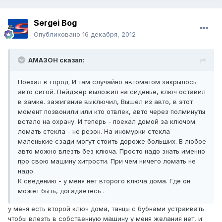
Sergei Bog
Опубликовано
16 декабря, 2012
AMA3OH сказал:
Поехал в город. И там случайно автоматом закрылось
авто сигой. Пейджер выложил на сиденье, ключ оставил
в замке. зажигание выключил, Вышел из авто, в этот
момент позвонили или кто отвлек, авто через полминуты
встало на охрану. И теперь - поехал домой за ключом.
ломать стекла - не резон. На иномурки стекла
маленькие сзади могут стоить дороже больших. В любое
авто можно влезть без ключа. Просто надо знать именно
про свою машину хитрости. При чем ничего ломать не
надо.
К сведению - у меня нет второго ключа дома. Где он
может быть, догадаетесь .
у меня есть второй ключ дома, танцы с бубнами устраивать
чтобы влезть в собственную машину у меня желания нет, и