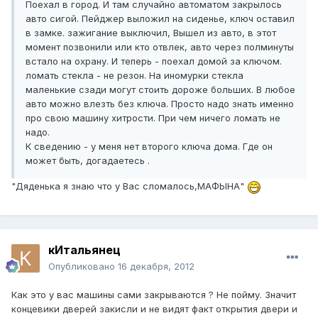
Поехал в город. И там случайно автоматом закрылось
авто сигой. Пейджер выложил на сиденье, ключ оставил
в замке. зажигание выключил, Вышел из авто, в этот
момент позвонили или кто отвлек, авто через полминуты
встало на охрану. И теперь - поехал домой за ключом.
ломать стекла - не резон. На иномурки стекла
маленькие сзади могут стоить дороже больших. В любое
авто можно влезть без ключа. Просто надо знать именно
про свою машину хитрости. При чем ничего ломать не
надо.
К сведению - у меня нет второго ключа дома. Где он
может быть, догадаетесь .
"Дяденька я знаю что у Вас сломалось,МАФЫНА"
кИтальянец
Опубликовано
16 декабря, 2012
Как это у вас машины сами закрываются ? Не пойму. Значит
концевики дверей закисли и не видят факт открытия двери и