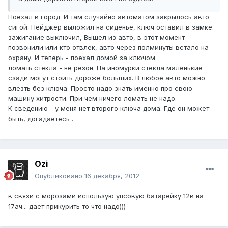
Поехал в город. И там случайно автоматом закрылось авто
сигой. Пейджер выложил на сиденье, ключ оставил в замке.
зажигание выключил, Вышел из авто, в этот момент
позвонили или кто отвлек, авто через полминуты встало на
охрану. И теперь - поехал домой за ключом.
ломать стекла - не резон. На иномурки стекла маленькие
сзади могут стоить дороже больших. В любое авто можно
влезть без ключа. Просто надо знать именно про свою
машину хитрости. При чем ничего ломать не надо.
К сведению - у меня нет второго ключа дома. Где он может
быть, догадаетесь .
Ozi
Опубликовано
16 декабря, 2012
в связи с морозами использую упсовую батарейку 12в на
17ач... дает прикурить то что надо)))