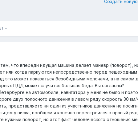
Создать новую
181
 тем, что впереди идущая машина делает маневр (поворот), н
ает или когда паркуются непосредственно перед пешеходным
яд это может показаться безобидными мелочами, а на самом 
арных ПДД может случится большая беда. Вы согласны?
Петербурге на автомобиле, навигатора у меня не было и поэт
ороге двух полосного движения в левом ряду скорость 30 км/ч
ть, представляете ни один из участников движения не посигн
альцем у виска, вообщем я конечно перестроился в правый ряд
те нужный поворот, но этот факт человеческого отношения ме