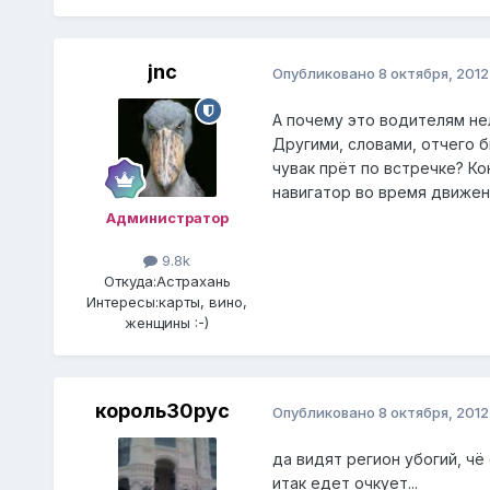
jnc
Опубликовано
8 октября, 2012
А почему это водителям не
Другими, словами, отчего б
чувак прёт по встречке? Ко
навигатор во время движен
Администратор
9.8k
Откуда:
Астрахань
Интересы:
карты, вино,
женщины :-)
король30рус
Опубликовано
8 октября, 2012
да видят регион убогий, чё 
итак едет очкует...