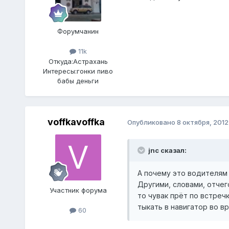
Форумчанин
11k
Откуда:
Астрахань
Интересы:
гонки пиво
бабы деньги
voffkavoffka
Опубликовано
8 октября, 2012
jnc сказал:
А почему это водителям 
Другими, словами, отчего
Участник форума
то чувак прёт по встреч
тыкать в навигатор во в
60