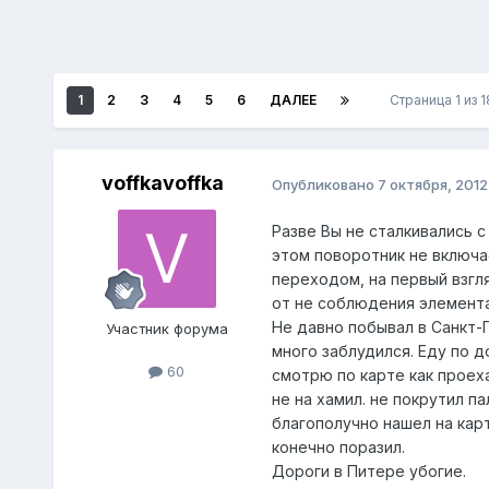
1
2
3
4
5
6
ДАЛЕЕ
Страница 1 из 
voffkavoffka
Опубликовано
7 октября, 2012
Разве Вы не сталкивались с
этом поворотник не включ
переходом, на первый взгл
от не соблюдения элемент
Не давно побывал в Санкт-
Участник форума
много заблудился. Еду по д
60
смотрю по карте как проеха
не на хамил. не покрутил п
благополучно нашел на кар
конечно поразил.
Дороги в Питере убогие.