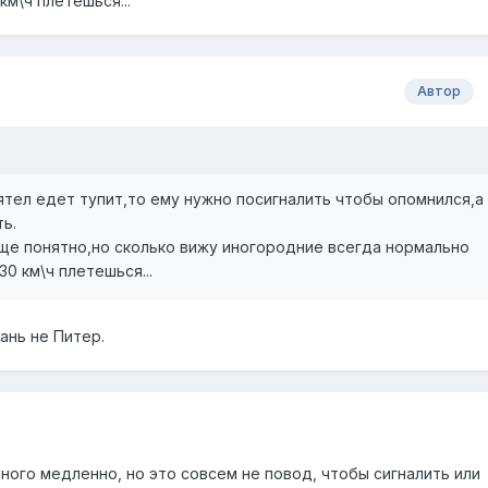
км\ч плетешься...
Автор
тел едет тупит,то ему нужно посигналить чтобы опомнился,а
ть.
еще понятно,но сколько вижу иногородние всегда нормально
0 км\ч плетешься...
ань не Питер.
много медленно, но это совсем не повод, чтобы сигналить или