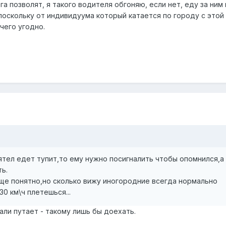
га позволят, я такого водителя обгоняю, если нет, еду за ним 
поскольку от индивидуума который катается по городу с этой
чего угодно.
тел едет тупит,то ему нужно посигналить чтобы опомнился,а
ть.
еще понятно,но сколько вижу иногородние всегда нормально
0 км\ч плетешься...
али путает - такому лишь бы доехать.