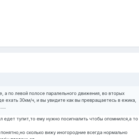
е, а по левой полосе паралельного движения, во вторых
де ехать 30км/ч, и вы увидите как вы превращаетесь в ежика,
....
л едет тупит,то ему нужно посигналить чтобы опомнился,а то 
 понятно,но сколько вижу иногородние всегда нормально