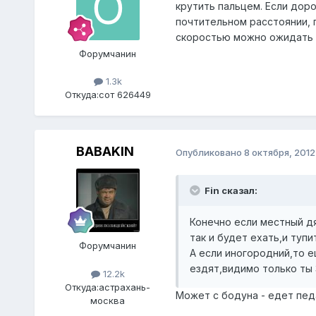
крутить пальцем. Если доро
почтительном расстоянии, 
скоростью можно ожидать 
Форумчанин
1.3k
Откуда:
сот 626449
BABAKIN
Опубликовано
8 октября, 2012
Fin сказал:
Конечно если местный дя
так и будет ехать,и тупи
Форумчанин
А если иногородний,то 
ездят,видимо только ты 3
12.2k
Откуда:
астрахань-
Может с бодуна - едет пед
москва