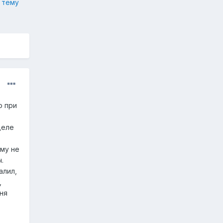
 тему
о при
деле
ому не
.
алил,
,
ня