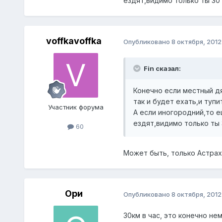
ездят,видимо только ты 30 
voffkavoffka
Опубликовано
8 октября, 2012
Fin сказал:
Конечно если местный дя
так и будет ехать,и тупи
Участник форума
А если иногородний,то 
ездят,видимо только ты 3
60
Может быть, только Астрах
Ори
Опубликовано
8 октября, 2012
30км в час, это конечно не