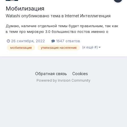
Мобилизация
Watashi
опубликовано тема в
Internet Интеллигенция
Думаю, наличие отдельной темы будет правильным, так как
в теме про мировую 3.0 большинство постов именно о
мобилизации в последнее время, и на этом фоне теряются
26 сентября, 2022
1647 ответов
обсуждения положения на фронте и перспектив воюющих
(и ещё #)
мобилизация
утилизация населения
сторон. Со своей стороны начну с первой новости: Ист...
Обратная связь
Cookies
Powered by Invision Community