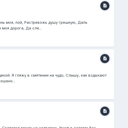
онь моя, пой, Растревожь душу грешную, Даль
моя дорога, Да сле...
екой. Я гляжу в смятении на чудо, Слышу, как вздыхают
ошено...
 Скатился месяц на задворки, Уснул в соломе без