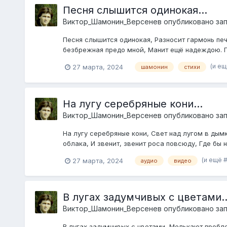
Песня слышится одинокая...
Виктор_Шамонин_Версенев
опубликовано зап
Песня слышится одинокая, Разносит гармонь печ
безбрежная предо мной, Манит ещё надеждою. По
(и ещ
27 марта, 2024
шамонин
стихи
На лугу серебряные кони...
Виктор_Шамонин_Версенев
опубликовано зап
На лугу серебряные кони, Свет над лугом в дым
облака, И звенит, звенит роса повсюду, Где бы н
(и ещё 
27 марта, 2024
аудио
видео
В лугах задумчивых с цветами..
Виктор_Шамонин_Версенев
опубликовано зап
В лугах задумчивых с цветами, Мелькают пробле