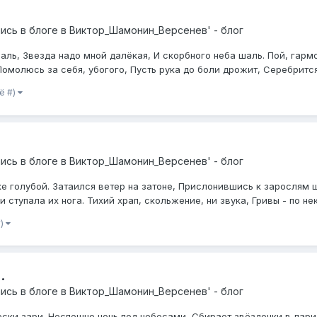
ись в блоге в
Виктор_Шамонин_Версенев' - блог
аль, Звезда надо мной далёкая, И скорбного неба шаль. Пой, гарм
молюсь за себя, убогого, Пусть рука до боли дрожит, Серебрится 
ё #)
ись в блоге в
Виктор_Шамонин_Версенев' - блог
ке голубой. Затаился ветер на затоне, Прислонившись к зарослям щ
и ступала их нога. Тихий храп, скольжение, ни звука, Гривы - по нек
#)
.
ись в блоге в
Виктор_Шамонин_Версенев' - блог
ски зари. Неспешно ночь под небесами, Сбирает звёздочки в лари,