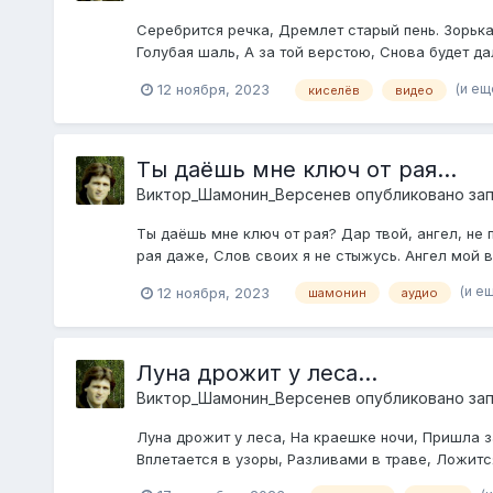
Серебрится речка, Дремлет старый пень. Зорька
Голубая шаль, А за той верстою, Снова будет да
(и ещ
12 ноября, 2023
киселёв
видео
Ты даёшь мне ключ от рая...
Виктор_Шамонин_Версенев
опубликовано зап
Ты даёшь мне ключ от рая? Дар твой, ангел, не
рая даже, Слов своих я не стыжусь. Ангел мой вз
(и е
12 ноября, 2023
шамонин
аудио
Луна дрожит у леса...
Виктор_Шамонин_Версенев
опубликовано зап
Луна дрожит у леса, На краешке ночи, Пришла з
Вплетается в узоры, Разливами в траве, Ложится 