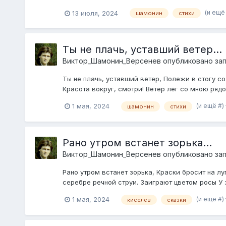
(и ещё
13 июля, 2024
шамонин
стихи
Ты не плачь, уставший ветер...
Виктор_Шамонин_Версенев
опубликовано зап
Ты не плачь, уставший ветер, Полежи в стогу со
Красота вокруг, смотри! Ветер лёг со мною рядом
(и ещё #)
1 мая, 2024
шамонин
стихи
Рано утром встанет зорька...
Виктор_Шамонин_Версенев
опубликовано зап
Рано утром встанет зорька, Краски бросит на лу
серебре речной струи. Заиграют цветом росы У з
(и ещё #)
1 мая, 2024
киселёв
сказки