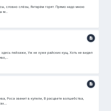
сы, словно слёзы, Янтарём горят. Прямо надо мною
 м...
 здесь пейзажи, Уж не хуже райских кущ, Хоть не видел
о,...
ва, Роса звенит в купели, В расцвете волшебства,
х....