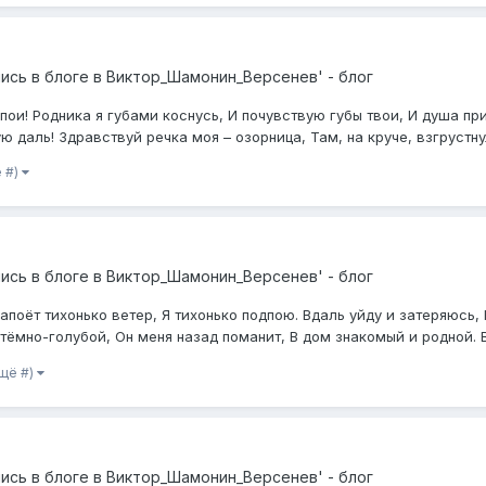
ись в блоге в
Виктор_Шамонин_Версенев' - блог
ои! Родника я губами коснусь, И почувствую губы твои, И душа при
 даль! Здравствуй речка моя – озорница, Там, на круче, взгрустнул
ё #)
ись в блоге в
Виктор_Шамонин_Версенев' - блог
апоёт тихонько ветер, Я тихонько подпою. Вдаль уйду и затеряюсь,
тёмно-голубой, Он меня назад поманит, В дом знакомый и родной. Вс
ещё #)
ись в блоге в
Виктор_Шамонин_Версенев' - блог