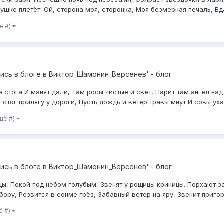
ушке плетёт. Ой, сторона моя, сторонка, Моя безмерная печаль, Вда
ё #)
ись в блоге в
Виктор_Шамонин_Версенев' - блог
е стога И манят дали, Там росы чистые и свет, Парит там ангел над 
стог прилягу у дороги, Пусть дождь и ветер травы мнут И совы ухаю
ещё #)
ись в блоге в
Виктор_Шамонин_Версенев' - блог
, Покой под небом голубым, Звенят у рощицы криницы. Порхают за
ору, Резвится в сонме грёз, Забавный ветер на яру, Звенит пригорш
ё #)