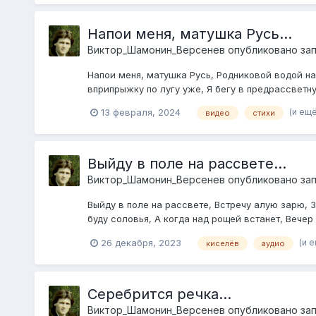
Напои меня, матушка Русь...
Виктор_Шамонин_Версенев
опубликовано зап
Напои меня, матушка Русь, Родниковой водой нап
вприпрыжку по лугу уже, Я бегу в предрассветную
(и ещ
13 февраля, 2024
видео
стихи
Выйду в поле на рассвете...
Виктор_Шамонин_Версенев
опубликовано зап
Выйду в поле на рассвете, Встречу алую зарю, З
буду соловья, А когда над рощей встанет, Вечер 
(и 
26 декабря, 2023
киселёв
аудио
Серебрится речка...
Виктор_Шамонин_Версенев
опубликовано зап