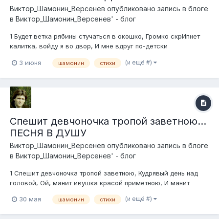
Виктор_Шамонин_Версенев
опубликовано запись в блоге
в
Виктор_Шамонин_Версенев' - блог
1 Будет ветка рябины стучаться в окошко, Громко скрИпнет
калитка, войду я во двор, И мне вдруг по-детски
взгрустнётся немножко, И ветер потреплет седой мой вихор.
(и ещё #)
3 июня
шамонин
стихи
Припев: Присяду неспешно в тоске на крылечко, Рядышком
сядет со мной тишина, Время застынет ка...
Спешит девчоночка тропой заветною...
ПЕСНЯ В ДУШУ
Виктор_Шамонин_Версенев
опубликовано запись в блоге
в
Виктор_Шамонин_Версенев' - блог
1 Спешит девчоночка тропой заветною, Кудрявый день над
головой, Ой, манит ивушка красой приметною, И манит
реченька своей красой. Припев: Гуляют в травах ветерки
(и ещё #)
30 мая
шамонин
стихи
шальные, Цветёт сирень шальная на лугах. Витают в травах
запахи хмельные, Танцует солнце в...