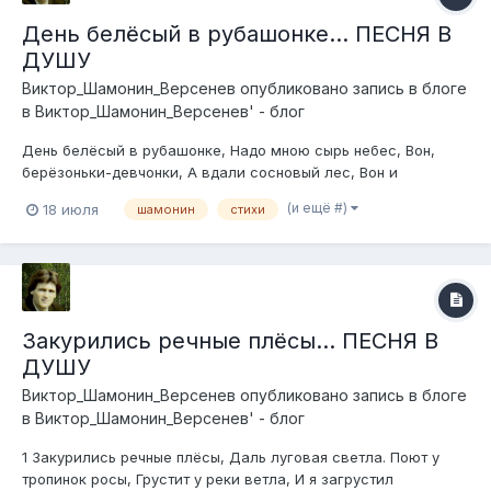
День белёсый в рубашонке... ПЕСНЯ В
ДУШУ
Виктор_Шамонин_Версенев
опубликовано запись в блоге
в
Виктор_Шамонин_Версенев' - блог
День белёсый в рубашонке, Надо мною сырь небес, Вон,
берёзоньки-девчонки, А вдали сосновый лес, Вон и
реченька-речушка, Ивы застят берега, У малиновой опушки,
(и ещё #)
18 июля
шамонин
стихи
Встали свежие стога. Я шагаю по низинке, Обнимаю ширь
полей, С неба капают слезинки, Нежной осени моей. Ветерок
бежит...
Закурились речные плёсы... ПЕСНЯ В
ДУШУ
Виктор_Шамонин_Версенев
опубликовано запись в блоге
в
Виктор_Шамонин_Версенев' - блог
1 Закурились речные плёсы, Даль луговая светла. Поют у
тропинок росы, Грустит у реки ветла, И я загрустил