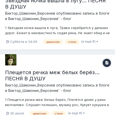
Звёздная ночка вышла в лугу... ПЕСНЯ
В ДУШУ
Виктор_Шамонин_Версенев
опубликовано запись в блоге
в
Виктор_Шамонин_Версенев' - блог
1 Звёздная ночка вышла в луга, Трава серебрится у дальних
дорог. Бежит в неизвестность седая река, Не знает обид и не
знает тревог. Припев: Сердце, сердце моё золотое, Моя
(и ещё #)
Суббота в 04:09
шамонин
стихи
звёздная милая темь. Моя юность и время шальное,
Скрылись где-то в садах...
Плещется речка меж белых берёз...
ПЕСНЯ В ДУШУ
Виктор_Шамонин_Версенев
опубликовано запись в блоге
в
Виктор_Шамонин_Версенев' - блог
1 Плещется речка меж белых берёз, Плетётся денёк у реки
молчаливо. Слушает полюшко, музыку рос, Кукует кукушка в
лесу торопливо. Припев: Летают над лугом волшебные
(и ещё #)
30 июля
шамонин
стихи
птицы, И дали лежат без конца и без края. Поют у дорог и у