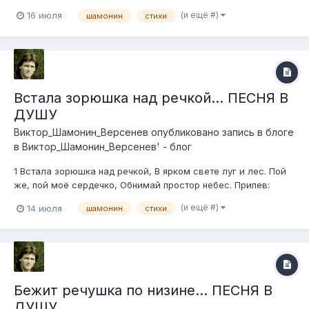
немножко, Иду по тропе, не спеша. Желтеет в низине
(и ещё #)
16 июля
шамонин
стихи
морошка, Малина у троп хороша. Припев: Летают над лугом
птицы, Парят облака над рекой. Д...
Встала зорюшка над речкой... ПЕСНЯ В
ДУШУ
Виктор_Шамонин_Версенев
опубликовано запись в блоге
в
Виктор_Шамонин_Версенев' - блог
1 Встала зорюшка над речкой, В ярком свете луг и лес. Пой
же, пой моё сердечко, Обнимай простор небес. Припев:
Сторона лежит родная, здесь такая благодать, Пять шагов
(и ещё #)
14 июля
шамонин
стихи
до кромки рая, и душе не горевать. У дороги клён кудрявый,
три берёзы у ручья, Ветер...
Бежит речушка по низине... ПЕСНЯ В
ДУШУ