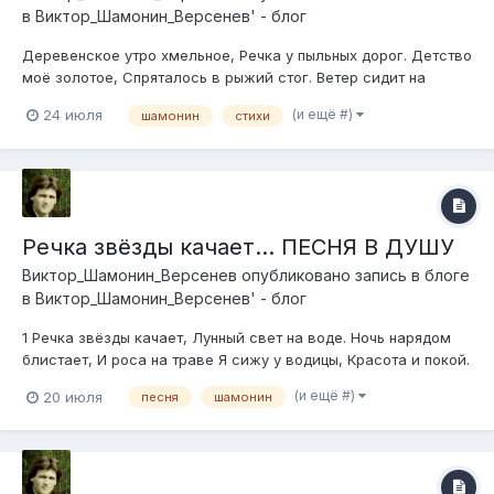
в
Виктор_Шамонин_Версенев' - блог
Деревенское утро хмельное, Речка у пыльных дорог. Детство
моё золотое, Спряталось в рыжий стог. Ветер сидит на
пригорке, В думах купается весь, Открылись небесные
(и ещё #)
24 июля
шамонин
стихи
створки, Ангел глядит с небес. Зорюшка бродит босая, В
косы вплетает цветы. Тропка бежит озорная, В царство з...
Речка звёзды качает... ПЕСНЯ В ДУШУ
Виктор_Шамонин_Версенев
опубликовано запись в блоге
в
Виктор_Шамонин_Версенев' - блог
1 Речка звёзды качает, Лунный свет на воде. Ночь нарядом
блистает, И роса на траве Я сижу у водицы, Красота и покой.
У овражка криницы, Свет от них голубой. Припев; Речка
(и ещё #)
20 июля
песня
шамонин
дремлет без печали, Бьются волны в берега. Красотой
сверкают дали, Рядом...