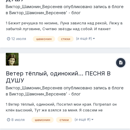
Виктор_Шамонин_Версенев
опубликовано запись в блоге
в
Виктор_Шамонин_Версенев' - блог
1 Бежит речушка по низине, Луна зависла над рекой, Лежу в
забытой луговине, Считаю звёзды над собой. И пахнет
травами хмельными, И пахнет мятой у дорог. И между
(и ещё #)
12 июля
шамонин
стихи
соснами седыми, Гуляет новенький денёк. Припев: А речка
катится родная, И волны нежат...
Ветер тёплый, одинокий... ПЕСНЯ В
ДУШУ
Виктор_Шамонин_Версенев
опубликовано запись в блоге
в
Виктор_Шамонин_Версенев' - блог
1 Ветер тёплый, одинокий, Посетил мои края. Потрепал он
клён высокий, Тут же взялся за меня. Я совсем не
торопился, Шалуна чуть-чуть обнял. Ветерок аж
(и ещё #)
8 июля
шамонин
стихи
прослезился, И меня зацеловал. Припев: И смеялось солнце
громко, Пели птиц...