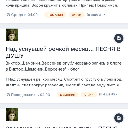
ночь пришла, Ворон кружит в облаках. Припев: Помолимся,
давай, за Россию, Помолимся, давай, за детей, За небо
(и ещё #)
Среда в 04:09
шамонин
стихи
помолимся синее, За отцов и матерей. За нивушки наши
родные, За наших друзей и...
Над уснувшей речкой месяц... ПЕСНЯ В
ДУШУ
Виктор_Шамонин_Версенев
опубликовано запись в блоге
в
Виктор_Шамонин_Версенев' - блог
1 Над уснувшей речкой месяц, Смотрит с грустью в лоно вод.
Жёлтый свет вокруг развесил, Жёлтый свет на воду льёт. Я
стою на косогоре, Взгляд с небес не отвожу, Нега бродит на
(и ещё #)
Понедельник в 04:03
шамонин
стихи
просторе, Спелым воздухом дышу. Припев: И поёт родни...