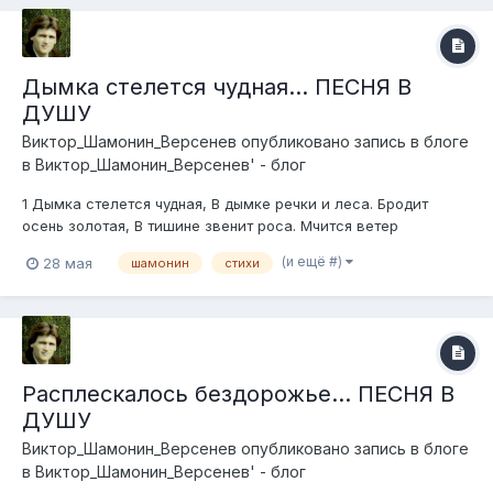
Дымка стелется чудная... ПЕСНЯ В
ДУШУ
Виктор_Шамонин_Версенев
опубликовано запись в блоге
в
Виктор_Шамонин_Версенев' - блог
1 Дымка стелется чудная, В дымке речки и леса. Бродит
осень золотая, В тишине звенит роса. Мчится ветер
одинокий, Шевелит в лугах траву, Лучик солнце синеокий,
(и ещё #)
28 мая
шамонин
стихи
Сел в сторонке на листву. Припев: Дух малины у речушки,
Земляничный дух плывёт, Дух гр...
Расплескалось бездорожье... ПЕСНЯ В
ДУШУ
Виктор_Шамонин_Версенев
опубликовано запись в блоге
в
Виктор_Шамонин_Версенев' - блог