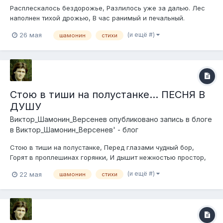
Расплескалось бездорожье, Разлилось уже за далью. Лес
наполнен тихой дрожью, В час ранимый и печальный.
Журавли летят устало, Наполняют криком высь, В небе тучка
(и ещё #)
26 мая
шамонин
стихи
отрыдала, Водопадом слёзы вниз. Куст малины по низине, В
луже крохотная рябь. Ветер в старенькой лощине, Меси...
Стою в тиши на полустанке... ПЕСНЯ В
ДУШУ
Виктор_Шамонин_Версенев
опубликовано запись в блоге
в
Виктор_Шамонин_Версенев' - блог
Стою в тиши на полустанке, Перед глазами чудный бор,
Горят в проплешинах горянки, И дышит нежностью простор,
Бежит тропинка к деревеньке, Клубит тумана белый дым, В
(и ещё #)
22 мая
шамонин
стихи
руке моей землицы жменька, Так пахнет детством золотым!
Висит над лесом заряница, Плетёт в долинах кружева,
Плывёт...