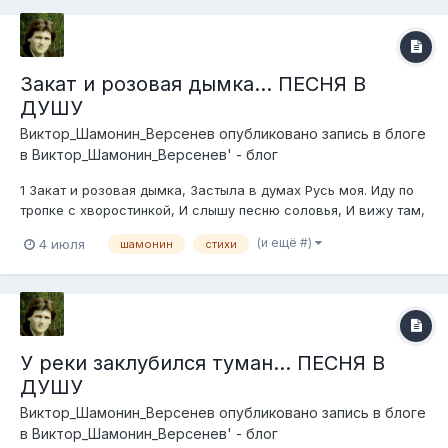
Закат и розовая дымка... ПЕСНЯ В
ДУШУ
Виктор_Шамонин_Версенев
опубликовано запись в блоге
в
Виктор_Шамонин_Версенев' - блог
1 Закат и розовая дымка, Застыла в думах Русь моя. Иду по
тропке с хворостинкой, И слышу песню соловья, И вижу там,
вдали, речушку, И в роще дремлет белый день, И рядом
(и ещё #)
4 июля
шамонин
стихи
старую избушку, И старый сломанный плетень....
У реки заклубился туман... ПЕСНЯ В
ДУШУ
Виктор_Шамонин_Версенев
опубликовано запись в блоге
в
Виктор_Шамонин_Версенев' - блог