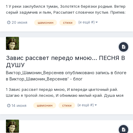
1 У реки заклубился туман, Золотятся берёзки родные. Ветер
серый задумчив и пьян, Рассыпает словечки пустые. Припев:
А в небесах всё так же, как осенью, Летят и летят журавли,
(и ещё #)
20 июня
шамонин
стихи
И мрачное небо с проседью, И блёклые травы вдали, И
дальше печаль мне зна...
Завис рассвет передо мною... ПЕСНЯ В
ДУШУ
Виктор_Шамонин_Версенев
опубликовано запись в блоге
в
Виктор_Шамонин_Версенев' - блог
1 Завис рассвет передо мною, И впереди цветочный рай.
Шагаю я тропой лесною, И обнимаю милый край. Душа моя
теплом согрета, И сердцу радостно в груди, Кружится
(и ещё #)
14 июня
шамонин
стихи
сказочное лето, Поют у рощиц родники. Припев: Как хорошо,
что ты на с...