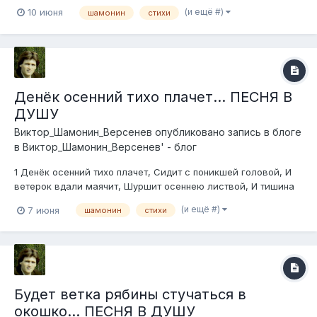
теплом согрета, И сердцу радостно в груди, Кружится
(и ещё #)
10 июня
шамонин
стихи
сказочное лето, Поют у рощиц родники. Припев: Как хорошо,
что ты на с...
Денёк осенний тихо плачет... ПЕСНЯ В
ДУШУ
Виктор_Шамонин_Версенев
опубликовано запись в блоге
в
Виктор_Шамонин_Версенев' - блог
1 Денёк осенний тихо плачет, Сидит с поникшей головой, И
ветерок вдали маячит, Шуршит осеннею листвой, И тишина
на взгорье бродит, Глядит на жёлтую траву, И ничего уж не
(и ещё #)
7 июня
шамонин
стихи
находит, Лишь помнит неба синеву. Припев: Кукует кукушк...
Будет ветка рябины стучаться в
окошко... ПЕСНЯ В ДУШУ