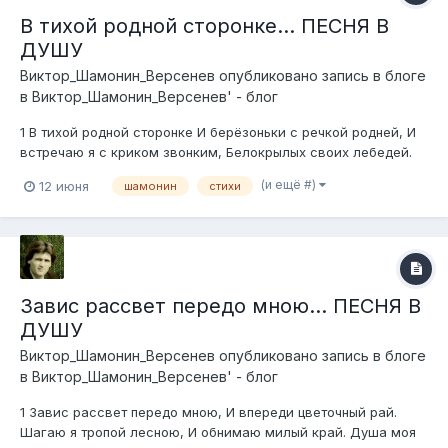
В тихой родной сторонке... ПЕСНЯ В
ДУШУ
Виктор_Шамонин_Версенев
опубликовано запись в блоге
в
Виктор_Шамонин_Версенев' - блог
1 В тихой родной сторонке И берёзоньки с речкой родней, И
встречаю я с криком звонким, Белокрылых своих лебедей.
Припев: А на лугах цветы и цветы, А на лугах росы поют, Свет
(и ещё #)
12 июня
шамонин
стихи
небес с высоты, Ветерки снуют и снуют, И течёт речка, течёт,
Шелестят волн...
Завис рассвет передо мною... ПЕСНЯ В
ДУШУ
Виктор_Шамонин_Версенев
опубликовано запись в блоге
в
Виктор_Шамонин_Версенев' - блог
1 Завис рассвет передо мною, И впереди цветочный рай.
Шагаю я тропой лесною, И обнимаю милый край. Душа моя