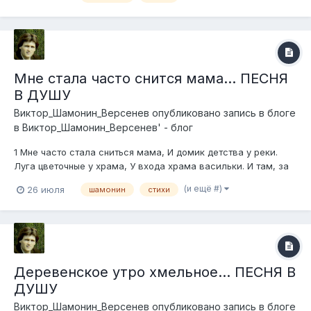
рощиц...
Мне стала часто снится мама... ПЕСНЯ
В ДУШУ
Виктор_Шамонин_Версенев
опубликовано запись в блоге
в
Виктор_Шамонин_Версенев' - блог
1 Мне часто стала сниться мама, И домик детства у реки.
Луга цветочные у храма, У входа храма васильки. И там, за
далью голубою, Горит и плавится закат, А я с войны иду
(и ещё #)
26 июля
шамонин
стихи
тропою, И пёс уж встрече нашей рад. Припев: Я слышу, как
ветер гуляет в саду, В...
Деревенское утро хмельное... ПЕСНЯ В
ДУШУ
Виктор_Шамонин_Версенев
опубликовано запись в блоге