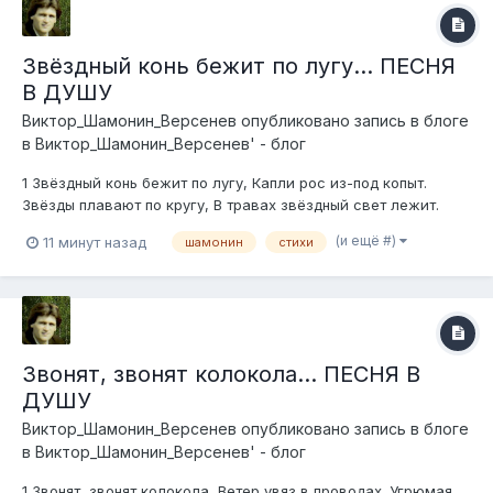
Звёздный конь бежит по лугу... ПЕСНЯ
В ДУШУ
Виктор_Шамонин_Версенев
опубликовано запись в блоге
в
Виктор_Шамонин_Версенев' - блог
1 Звёздный конь бежит по лугу, Капли рос из-под копыт.
Звёзды плавают по кругу, В травах звёздный свет лежит.
Припев: Туман висит над звёздною рекою, И ветерок
(и ещё #)
11 минут назад
шамонин
стихи
играется с волной, И между небом и землёю, Летает
звёздный стра...
Звонят, звонят колокола... ПЕСНЯ В
ДУШУ
Виктор_Шамонин_Версенев
опубликовано запись в блоге
в
Виктор_Шамонин_Версенев' - блог
1 Звонят, звонят колокола, Ветер увяз в проводах. Угрюмая