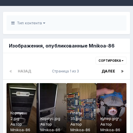
Тип контента
Изображения, опубликованные Mnikoa-86
СОРТИРОВКА
НАЗАД
Страница 1 из 3
ДАЛЕЕ
Корпус
Платы
2.jpg
Корпус.jpg
35.jpg
Кулер.jpg
Автор
Автор
Автор
Автор
Mnikoa-86
Mnikoa-86
Mnikoa-86
Mnikoa-86