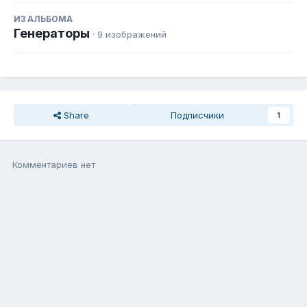
ИЗ АЛЬБОМА
Генераторы
· 9 изображений
Share
Подписчики
1
Комментариев нет
Присоединиться к общению
Вы можете написать сейчас, а зарегистрироваться потом. Если
у Вас есть аккаунт,
войдите
, чтобы написать с него.
Добавить комментарий...