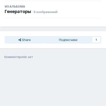
ИЗ АЛЬБОМА
Генераторы
· 9 изображений
Share
Подписчики
1
Комментариев нет
Присоединиться к общению
Вы можете написать сейчас, а зарегистрироваться потом. Если
у Вас есть аккаунт,
войдите
, чтобы написать с него.
Добавить комментарий...