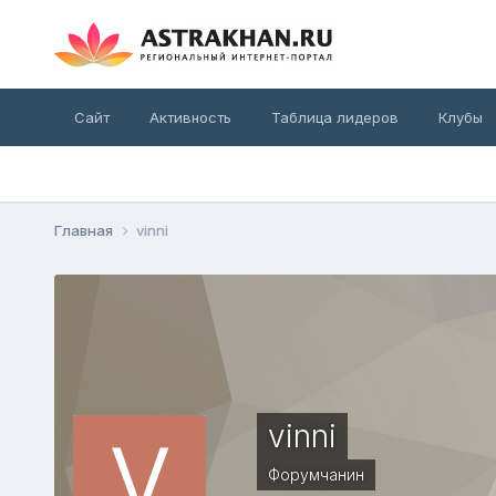
Сайт
Активность
Таблица лидеров
Клубы
Главная
vinni
vinni
Форумчанин