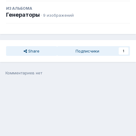
ИЗ АЛЬБОМА
Генераторы
· 9 изображений
Share
Подписчики
1
Комментариев нет
Присоединиться к общению
Вы можете написать сейчас, а зарегистрироваться потом. Если
у Вас есть аккаунт,
войдите
, чтобы написать с него.
Добавить комментарий...