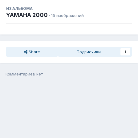
ИЗ АЛЬБОМА
YAMAHA 2000
· 15 изображений
Share
Подписчики
1
Комментариев нет
Присоединиться к общению
Вы можете написать сейчас, а зарегистрироваться потом. Если
у Вас есть аккаунт,
войдите
, чтобы написать с него.
Добавить комментарий...