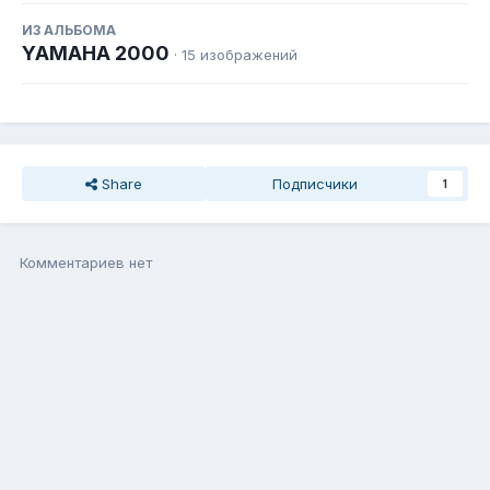
ИЗ АЛЬБОМА
YAMAHA 2000
· 15 изображений
Share
Подписчики
1
Комментариев нет
Присоединиться к общению
Вы можете написать сейчас, а зарегистрироваться потом. Если
у Вас есть аккаунт,
войдите
, чтобы написать с него.
Добавить комментарий...