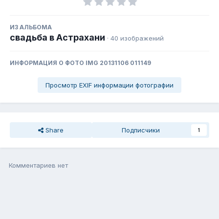
ИЗ АЛЬБОМА
свадьба в Астрахани
· 40 изображений
ИНФОРМАЦИЯ О ФОТО IMG 20131106 011149
Просмотр EXIF информации фотографии
Share
Подписчики
1
Комментариев нет
Присоединиться к общению
Вы можете написать сейчас, а зарегистрироваться потом. Если
у Вас есть аккаунт,
войдите
, чтобы написать с него.