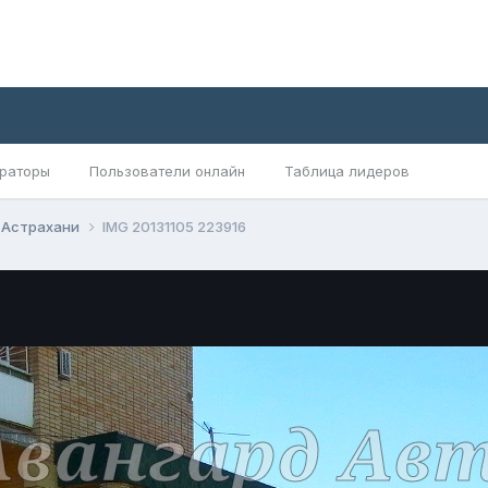
раторы
Пользователи онлайн
Таблица лидеров
в Астрахани
IMG 20131105 223916