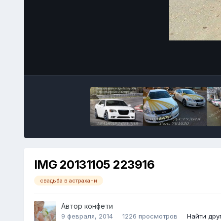
IMG 20131105 223916
свадьба в астрахани
Автор
конфети
9 февраля, 2014
1226 просмотров
Найти дру