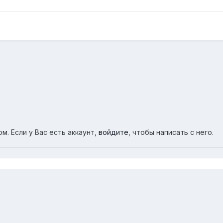
м. Если у Вас есть аккаунт,
войдите
, чтобы написать с него.
в Астрахани
IMG 20131105 223916