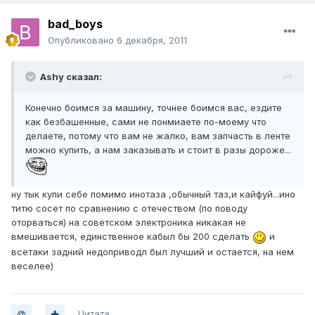
bad_boys
Опубликовано
6 декабря, 2011
Ashy сказал:
Конечно боимся за машину, точнее боимся вас, ездите
как безбашенные, сами не понмиаете по-моему что
делаете, потому что вам не жалко, вам запчасть в ленте
можно купить, а нам заказывать и стоит в разы дороже...
ну тык купи себе помимо инотаза ,обычный таз,и кайфуй...ино
титю сосет по сравнению с отечеством (по поводу
оторваться) на советском электроника никакая не
вмешивается, единственное кабыл бы 200 сделать
и
всетаки задний недоприводл был лучший и остается, на нем
веселее)
Цитата