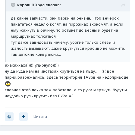
король30рус сказал:
да какие запчасти, они бабки на бензин, чтоб вечерок
пакататься неделю копят, на пирожках экономят, а если
ему жахнуть в бачину, то остынет до весны и будет на
маршрутках толкаться...
тут даже завидовать нечему, убогие только слёзы и
жалость вызывают, даже крутнуться красиво не можите,
так детские конвульсии...
ахахаххаха))))) улыбнуло)))))
ну да куда нам на инотазах крутиться на льду... =((( все
парни,разбежались, здесь территория ТАЗов на недоприводе
главное чтоб печка там работала...а то руки мерзнуть будут и
неудобно руль крутить без ГУРа =(
Цитата