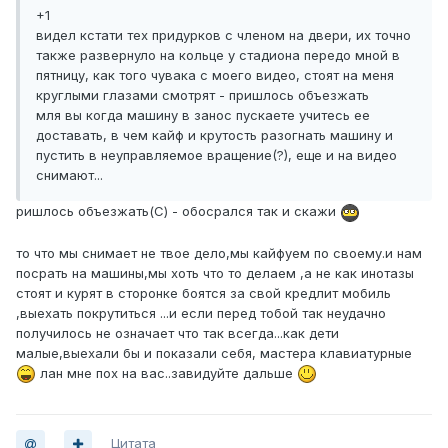
+1
видел кстати тех придурков с членом на двери, их точно
также развернуло на кольце у стадиона передо мной в
пятницу, как того чувака с моего видео, стоят на меня
круглыми глазами смотрят - пришлось объезжать
мля вы когда машину в занос пускаете учитесь ее
доставать, в чем кайф и крутость разогнать машину и
пустить в неуправляемое вращение(?), еще и на видео
снимают...
ришлось объезжать(С) - обосрался так и скажи
то что мы снимает не твое дело,мы кайфуем по своему.и нам
посрать на машины,мы хоть что то делаем ,а не как инотазы
стоят и курят в сторонке боятся за свой кредлит мобиль
,выехать покрутиться ...и если перед тобой так неудачно
получилось не означает что так всегда...как дети
малые,выехали бы и показали себя, мастера клавиатурные
лан мне пох на вас..завидуйте дальше
Цитата