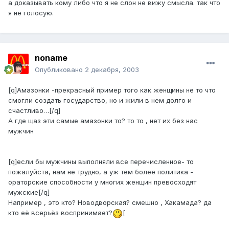
а доказывать кому либо что я не слон не вижу смысла. так что
я не голосую.
noname
Опубликовано
2 декабря, 2003
[q]Амазонки -прекрасный пример того как женщины не то что
смогли создать государство, но и жили в нем долго и
счастливо…[/q]
А где щаз эти самые амазонки то? то то , нет их без нас
мужчин
[q]если бы мужчины выполняли все перечисленное- то
пожалуйста, нам не трудно, а уж тем более политика -
ораторские способности у многих женщин превосходят
мужские[/q]
Например , это кто? Новодворская? смешно , Хакамада? да
кто её всерьёз воспринимает?
[