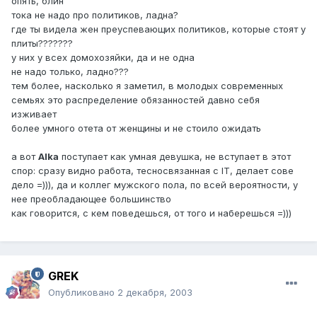
опять, блин
тока не надо про политиков, ладна?
где ты видела жен преуспевающих политиков, которые стоят у
плиты???????
у них у всех домохозяйки, да и не одна
не надо только, ладно???
тем более, насколько я заметил, в молодых современных
семьях это распределение обязанностей давно себя
изживает
более умного отета от женщины и не стоило ожидать
а вот
Alka
поступает как умная девушка, не вступает в этот
спор: сразу видно работа, тесносвязанная с IT, делает сове
дело =))), да и коллег мужского пола, по всей вероятности, у
нее преобладающее большинство
как говорится, с кем поведешься, от того и наберешься =)))
GREK
Опубликовано
2 декабря, 2003