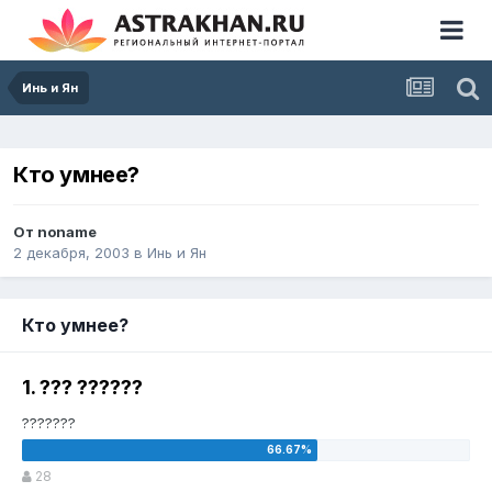
Инь и Ян
Кто умнее?
От
noname
2 декабря, 2003
в
Инь и Ян
Кто умнее?
1. ??? ??????
???????
28