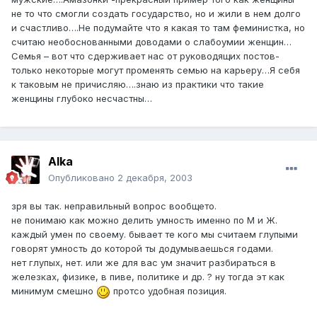
не то что смогли создать государство, но и жили в нем долго
и счастливо….Не подумайте что я какая то там феминистка, но
считаю необоснованными доводами о слабоумии женщин…
Семья – вот что сдерживает нас от руководящих постов-
только некоторые могут променять семью на карьеру…Я себя
к таковым не причисляю….знаю из практики что такие
женщины глубоко несчастны…
Alka
Опубликовано
2 декабря, 2003
зря вы так. неправильный вопрос вообщето.
не понимаю как можно делить умность именно по М и Ж.
каждый умен по своему. бывает те кого мы считаем глупыми
говорят умность до которой ты додумываешься годами.
нет глупых, нет. или же для вас ум значит разбираться в
железках, физике, в пиве, политике и др. ? ну тогда эт как
минимум смешно
протсо удобная позиция.