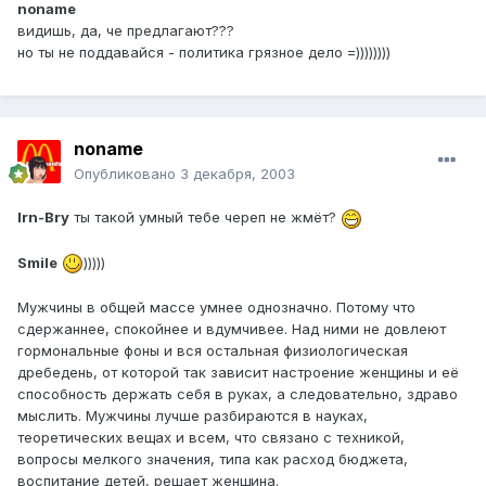
noname
видишь, да, че предлагают???
но ты не поддавайся - политика грязное дело =))))))))
noname
Опубликовано
3 декабря, 2003
Irn-Bry
ты такой умный тебе череп не жмёт?
Smile
)))))
Мужчины в общей массе умнее однозначно. Потому что
сдержаннее, спокойнее и вдумчивее. Над ними не довлеют
гормональные фоны и вся остальная физиологическая
дребедень, от которой так зависит настроение женщины и её
способность держать себя в руках, а следовательно, здраво
мыслить. Мужчины лучше разбираются в науках,
теоретических вещах и всем, что связано с техникой,
вопросы мелкого значения, типа как расход бюджета,
воспитание детей, решает женщина.