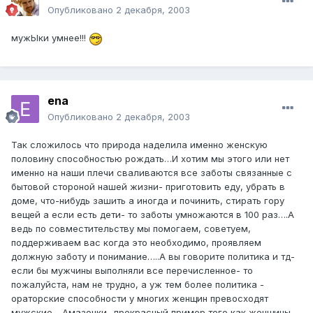
Опубликовано
2 декабря, 2003
мужЫки умнее!!!
ena
Опубликовано
2 декабря, 2003
Так сложилось что природа наделила именно женскую
половину способностью рождать…И хотим мы этого или нет
именно на наши плечи сваливаются все заботы связанные с
бытовой стороной нашей жизни- приготовить еду, убрать в
доме, что-нибудь зашить а иногда и починить, стирать гору
вещей а если есть дети- то заботы умножаются в 100 раз….А
ведь по совместительству мы помогаем, советуем,
поддерживаем вас когда это необходимо, проявляем
должную заботу и понимание…..А вы говорите политика и тд-
если бы мужчины выполняли все перечисленное- то
пожалуйста, нам не трудно, а уж тем более политика -
ораторские способности у многих женщин превосходят
мужские….Амазонки -прекрасный пример того как женщины