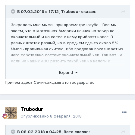
В 07.02.2018 в 17:12,
Trubodur
сказал:
Закралась мне мысль при просмотре ютуба... Все мы
знаем, что в магазинах Америки ценник на товар не
окончательный и на кассе к нему прибавят налог. В
разных штатах разный, но в среднем где-то около 5%.
Мысль правильная считаю, ибо продаван показывает из
чего собственно состоит окончательный чек. Так вот... А
если на наших АЗС разбить такой чек на налоги и
собственно стоимость бензина, то как это будет
Expand
выглядеть? ))) 15 руб + 25 руб? ))) Скока в ценнике
налогов, сборов, акцизов?))) Не много ли зарабатывают
Причем здесь Сечин,акцизы это государство.
в день Сечины на народе? )))
Trubodur
Опубликовано
8 февраля, 2018
В 08.02.2018 в 04:25,
Вата
сказал: