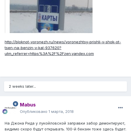
http://bloknot-voronezh.ru/news/voronezhtsy-prishli-v-shok-ot-
tsen-na-benzin-v-kal-937620?
utm_referrer=https%3A%2F%2Fzen.yandex.com
2 weeks later...
Mabus
Опубликовано
1 марта, 2018
На Джона Рида у лукойловской заправки забор демонтируют,
видимо скоро будут открывать. 100-й бензин тоже здесь будет.