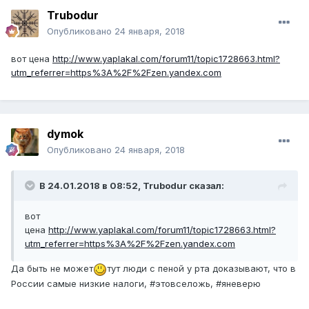
Trubodur
Опубликовано
24 января, 2018
вот цена
http://www.yaplakal.com/forum11/topic1728663.html?
utm_referrer=https%3A%2F%2Fzen.yandex.com
dymok
Опубликовано
24 января, 2018
В 24.01.2018 в 08:52,
Trubodur
сказал:
вот
цена
http://www.yaplakal.com/forum11/topic1728663.html?
utm_referrer=https%3A%2F%2Fzen.yandex.com
Да быть не может
тут люди с пеной у рта доказывают, что в
России самые низкие налоги, #этовселожь, #яневерю