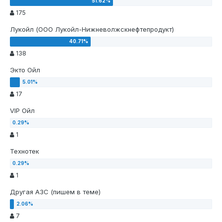
175
Лукойл (ООО Лукойл-Нижневолжскнефтепродукт)
138
Экто Ойл
17
VIP Ойл
1
Технотек
1
Другая АЗС (пишем в теме)
7