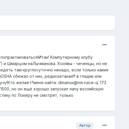
 попрактиковаться!Итак! Компутерному клубу
) и Шмарцом наЛычманова. Хозявы - чеченцы, но не
сидеть там круглосуточно ненадо, если только какие
SHA сбежал от них, редискатакая!!! в гладик или
аучу!Кто желает?меня найти: dimanus@nm.ruice-q: 173
ла 1500, но он ещё хорошо запускал лапу вхозяйскую
истику по Локеру не смотрят, только
Автор