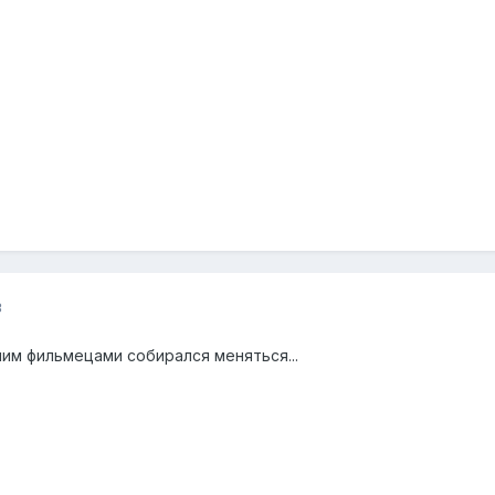
3
 ним фильмецами собирался меняться...