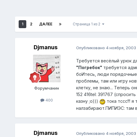
1
2
ДАЛЕЕ
Страница 1 из 2
Djmanus
Опубликовано
4 ноября, 2003
Требуется весёлый урюк дл
"Погребок"
требуется адми
боИтесь, люди порядочные, 
проблемы, там или игру нов
клетку, не знаю... Теперь о
Форумчанин
152 416tel: 391767 (спросит
400
казну ;o)))
тока тссс!!! 
налзабирают.ПИПИЭС: там во
Djmanus
Опубликовано
4 ноября, 2003