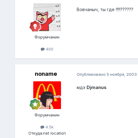
Вовчаныч, ты где !!!!!??????
Форумчанин
400
noname
Опубликовано
5 ноября, 2003
мдэ
Djmanus
Форумчанин
4.5k
Откуда:
net location