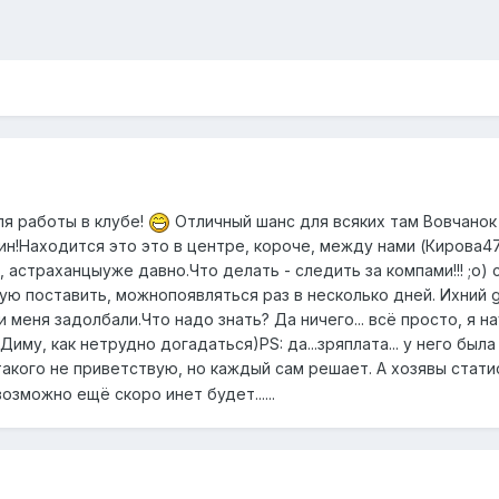
я работы в клубе!
Отличный шанс для всяких там Вовчанок
н!Находится это это в центре, короче, между нами (Кирова47
астраханцыуже давно.Что делать - следить за компами!!! ;o) 
ую поставить, можнопоявляться раз в несколько дней. Ихний gO
ни меня задолбали.Что надо знать? Да ничего... всё просто, я н
ь Диму, как нетрудно догадаться)PS: да...зряплата... у него бы
я такого не приветствую, но каждый сам решает. А хозявы стат
зможно ещё скоро инет будет......