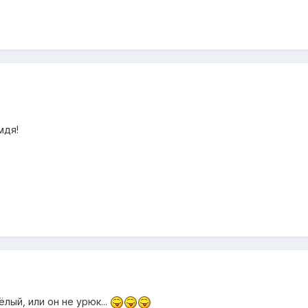
мдя!
ёлый, или он не урюк...