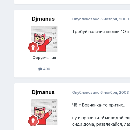
Djmanus
Опубликовано
5 ноября, 2003
Требуй наличия кнопки "Ответ
Форумчанин
400
Djmanus
Опубликовано
6 ноября, 2003
Чё т Вовчанка-то притих....
ну и правильно! молодой ещ
сиди дома, развлекайся, ла