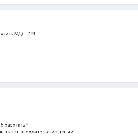
ить МДЯ...." !!!!
ё работать !!
зь в инет на родительские деньги!