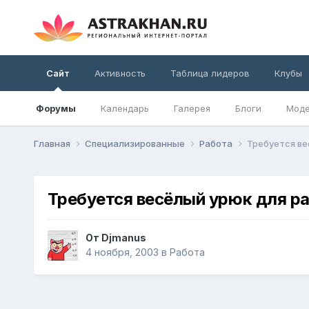
Сайт
Активность
Таблица лидеров
Клубы
Форумы
Календарь
Галерея
Блоги
Моде
Главная
Специализированные
Работа
Требуется вес
Требуется весёлый урюк для раб
От
Djmanus
4 ноября, 2003
в
Работа