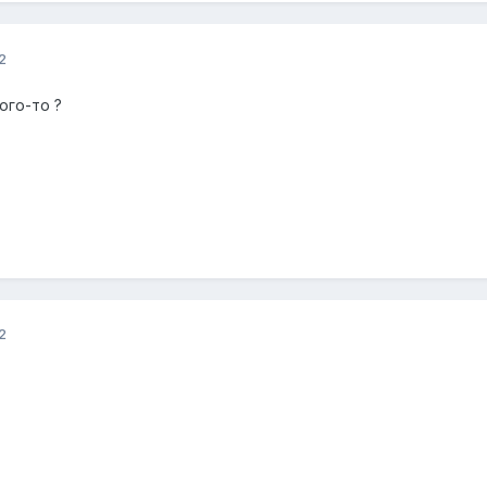
2
ого-то ?
2