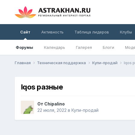
Сайт
Активность
Таблица лидеров
Клубы
Форумы
Календарь
Галерея
Блоги
Моде
Главная
Техническая поддержка
Купи-продай
Iqos 
Iqos разные
От
Chipalino
22 июля, 2022
в
Купи-продай