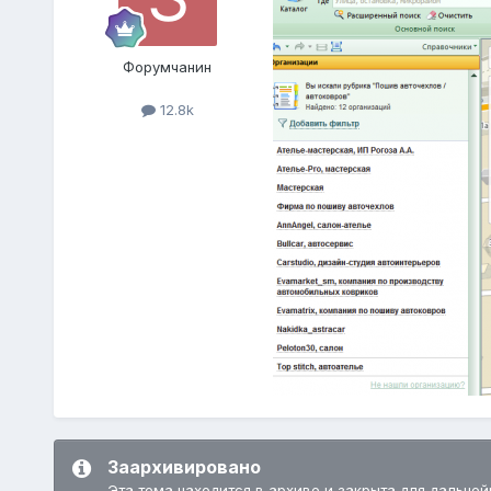
Форумчанин
12.8k
Заархивировано
Эта тема находится в архиве и закрыта для дальней