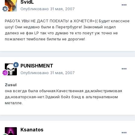
SvidL
Опубликовано
31 мая, 2007
РАБОТА УВЫ НЕ ДАСТ ПОЕХАТЬ! а ХОЧЕТСЯ=(( Будит классное
шоу! Они недавно были в Перетрбурге! Знакомый ходил
далеко не фан LP так что думаю те кто поеут уж точно не
пожалеют темболее билеты не дорогие!
PUNISHMENT
Опубликовано
31 мая, 2007
Zusul
она всегда была обычная.Качественная да,мэйнстримовая
да,новаторская-нет.Эдакий бойз бэнд в альтернативном
металле.
Ksanatos