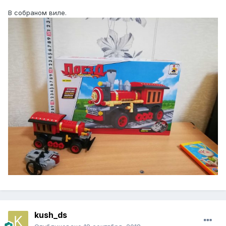
В собраном виле.
kush_ds